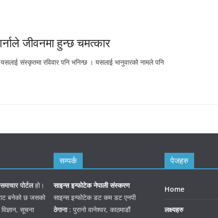
गर्नाले जीवनमा हुन्छ चमत्कार
 । यसलाई संस्कृतमा रविवार पनि भनिन्छ । यसलाई भानुवारको नामले पनि
सम्पर्क
पेजहरु
समाचार पोर्टल
हो।
साइन्स इन्फोटेक नेपाली संस्करण
Home
जनबाट बनेको छ जसको
साइन्स इन्फोटेक डट कम डट एनपी
 विज्ञान, सूचना
ठेगाना
: पुरानो वानेश्वर, काठमाडौं
लक्ष्यहरु