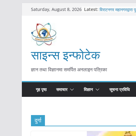
Skip
कोरोना संक्रमण पुष्टिपछ
Latest:
Saturday, August 8, 2026
विराटनगर महानगरद्वारा प
to
तयारी
content
मकवानपुरमा खोरेत रोग 
सुरु
आयुर्वेद चिकित्सा प्रणाल
मुख्यमन्त्री शाह
साइन्स इन्फोटेक
काभ्रेपलाञ्चोकमा आयुर्वेद
आकर्षण बढ्दै
ज्ञान तथा विज्ञानमा समर्पित अनलाइन पत्रिका
गृह पृष्ठ
समाचार
विज्ञान
सूचना प्रविधि
दुर्गा