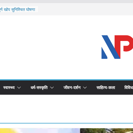
ि दार्चुलाका सीमामा कडाइ
ूर्ण खोप सुनिश्चित घोषणा
विरुद्धको खोप लगाउन
ीको भूमिका महत्वपूर्ण छ :
 स्वास्थ्योपचारतर्फ
स्वास्थ्य
धर्म-सस्कृति
जीवन-दर्शन
साहित्य-कला
विविध