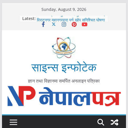
Skip
Sunday, August 9, 2026
to
कोरोना संक्रमण पुष्टिपछि दार्चुलाका सीमामा कडाइ
Latest:
विराटनगर महानगरद्वारा पूर्ण खोप सुनिश्चित घोषणा
content
तयारी
मकवानपुरमा खोरेत रोग विरुद्धको खोप लगाउन
सुरु
आयुर्वेद चिकित्सा प्रणालीको भूमिका महत्वपूर्ण छ :
मुख्यमन्त्री शाह
काभ्रेपलाञ्चोकमा आयुर्वेद स्वास्थ्योपचारतर्फ
आकर्षण बढ्दै
साइन्स इन्फोटेक
ज्ञान तथा विज्ञानमा समर्पित अनलाइन पत्रिका