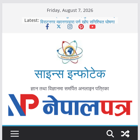
Skip
Friday, August 7, 2026
to
कोरोना संक्रमण पुष्टिपछि दार्चुलाका सीमामा कडाइ
Latest:
विराटनगर महानगरद्वारा पूर्ण खोप सुनिश्चित घोषणा
content
तयारी
मकवानपुरमा खोरेत रोग विरुद्धको खोप लगाउन
सुरु
आयुर्वेद चिकित्सा प्रणालीको भूमिका महत्वपूर्ण छ :
मुख्यमन्त्री शाह
काभ्रेपलाञ्चोकमा आयुर्वेद स्वास्थ्योपचारतर्फ
आकर्षण बढ्दै
साइन्स इन्फोटेक
ज्ञान तथा विज्ञानमा समर्पित अनलाइन पत्रिका