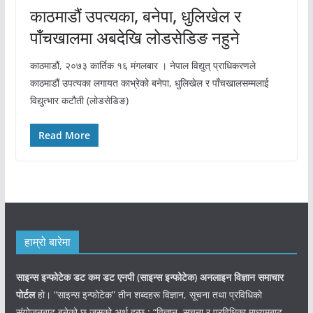
काठमाडौं उपत्यका, बनेपा, धुलिखेल र
पाँचखालमा अबदेखि लोडसेडिङ नहुने
काठमाडौं, २०७३ कार्तिक १६ मंगलबार । नेपाल विद्युत् प्राधिकरणले
काठमाडौं उपत्यका लगायत काभ्रेको बनेपा, धुलिखेल र पाँचखालसम्मलाई
विद्युत्भार कटौती (लोडसेडिङ)
Read More
हाम्रो बारेमा
साइन्स इन्फोटेक डट कम डट एनपी (साइन्स
इन्फोटेक)
अनलाइन विज्ञान समाचार
पोर्टल
हो। “साइन्स इन्फोटेक” तीन शब्दहरू विज्ञान, सूचना तथा प्रविधिको
संयोजनबाट बनेको छ जसको अर्थ हुन्छ : “विज्ञान, सूचना र प्रविधिका माध्यमबाट