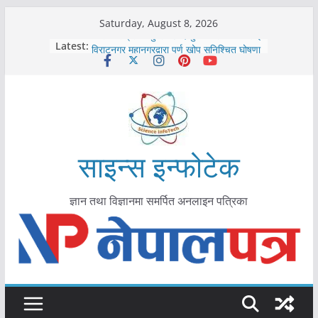
Skip
Saturday, August 8, 2026
to
कोरोना संक्रमण पुष्टिपछि दार्चुलाका सीमामा कडाइ
Latest:
विराटनगर महानगरद्वारा पूर्ण खोप सुनिश्चित घोषणा
content
तयारी
मकवानपुरमा खोरेत रोग विरुद्धको खोप लगाउन
सुरु
आयुर्वेद चिकित्सा प्रणालीको भूमिका महत्वपूर्ण छ :
मुख्यमन्त्री शाह
काभ्रेपलाञ्चोकमा आयुर्वेद स्वास्थ्योपचारतर्फ
आकर्षण बढ्दै
साइन्स इन्फोटेक
ज्ञान तथा विज्ञानमा समर्पित अनलाइन पत्रिका