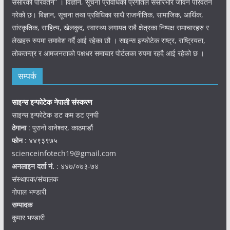
संसारको परिवर्तन” । विज्ञान, सूचना प्रविधिको प्रगतिले संसारभरि जीवन परिवर्तन
गरेको छ। बिज्ञान, सूचना तथा प्रविधिका साथै राजनीतिक, सामाजिक, आर्थिक,
सांस्कृतिक, साहित्य, खेलकुद, स्वास्थ्य लगायत सबै क्षेत्रका निष्पक्ष समाचारहरु र
लेखहरु रुपमा समावेश गर्दै आई रहेका छौ । साइन्स इन्फोटेक राष्ट्र, राष्ट्रियता,
लोकतन्त्र र आमजनताको पक्षधर समाचार पोर्टलका रुपमा रहदै आई रहेको छ ।
सम्पर्क
साइन्स इन्फोटेक नेपाली संस्करण
साइन्स इन्फोटेक डट कम डट एनपी
ठेगाना
: पुरानो वानेश्वर, काठमाडौं
फोन
: ४४९३९७५
scienceinfotech19@gmail.com
अनलाइन दर्ता नं.
: ४४७/०७३-७४
संस्थापक/संचालक
गोपाल भण्डारी
सम्पादक
कुमार भण्डारी