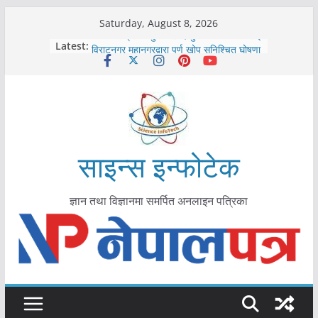
Skip
Saturday, August 8, 2026
to
कोरोना संक्रमण पुष्टिपछि दार्चुलाका सीमामा कडाइ
Latest:
विराटनगर महानगरद्वारा पूर्ण खोप सुनिश्चित घोषणा
content
तयारी
मकवानपुरमा खोरेत रोग विरुद्धको खोप लगाउन
सुरु
आयुर्वेद चिकित्सा प्रणालीको भूमिका महत्वपूर्ण छ :
मुख्यमन्त्री शाह
काभ्रेपलाञ्चोकमा आयुर्वेद स्वास्थ्योपचारतर्फ
आकर्षण बढ्दै
साइन्स इन्फोटेक
ज्ञान तथा विज्ञानमा समर्पित अनलाइन पत्रिका