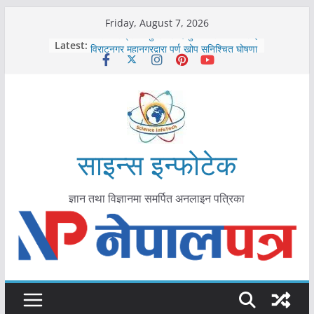
Skip
Friday, August 7, 2026
to
कोरोना संक्रमण पुष्टिपछि दार्चुलाका सीमामा कडाइ
Latest:
विराटनगर महानगरद्वारा पूर्ण खोप सुनिश्चित घोषणा
content
तयारी
मकवानपुरमा खोरेत रोग विरुद्धको खोप लगाउन
सुरु
आयुर्वेद चिकित्सा प्रणालीको भूमिका महत्वपूर्ण छ :
मुख्यमन्त्री शाह
काभ्रेपलाञ्चोकमा आयुर्वेद स्वास्थ्योपचारतर्फ
आकर्षण बढ्दै
साइन्स इन्फोटेक
ज्ञान तथा विज्ञानमा समर्पित अनलाइन पत्रिका