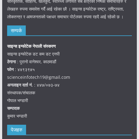
सांस्कृतिक, साहित्य, खेलकुद, स्वास्थ्य लगायत सबै क्षेत्रका निष्पक्ष समाचारहरु र
लेखहरु रुपमा समावेश गर्दै आई रहेका छौ । साइन्स इन्फोटेक राष्ट्र, राष्ट्रियता,
लोकतन्त्र र आमजनताको पक्षधर समाचार पोर्टलका रुपमा रहदै आई रहेको छ ।
सम्पर्क
साइन्स इन्फोटेक नेपाली संस्करण
साइन्स इन्फोटेक डट कम डट एनपी
ठेगाना
: पुरानो वानेश्वर, काठमाडौं
फोन
: ४४९३९७५
scienceinfotech19@gmail.com
अनलाइन दर्ता नं.
: ४४७/०७३-७४
संस्थापक/संचालक
गोपाल भण्डारी
सम्पादक
कुमार भण्डारी
पेजहरु