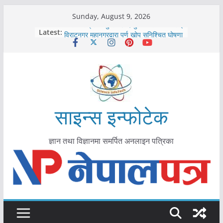
Skip
Sunday, August 9, 2026
to
कोरोना संक्रमण पुष्टिपछि दार्चुलाका सीमामा कडाइ
Latest:
विराटनगर महानगरद्वारा पूर्ण खोप सुनिश्चित घोषणा
content
तयारी
मकवानपुरमा खोरेत रोग विरुद्धको खोप लगाउन
सुरु
आयुर्वेद चिकित्सा प्रणालीको भूमिका महत्वपूर्ण छ :
मुख्यमन्त्री शाह
काभ्रेपलाञ्चोकमा आयुर्वेद स्वास्थ्योपचारतर्फ
आकर्षण बढ्दै
साइन्स इन्फोटेक
ज्ञान तथा विज्ञानमा समर्पित अनलाइन पत्रिका