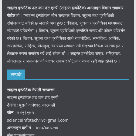
साइन्स इन्फोटेक डट कम डट एनपी (साइन्स
इन्फोटेक)
अनलाइन विज्ञान समाचार
पोर्टल
हो। “साइन्स इन्फोटेक” तीन शब्दहरू विज्ञान, सूचना तथा प्रविधिको
संयोजनबाट बनेको छ जसको अर्थ हुन्छ : “विज्ञान, सूचना र प्रविधिका माध्यमबाट
संसारको परिवर्तन” । विज्ञान, सूचना प्रविधिको प्रगतिले संसारभरि जीवन परिवर्तन
गरेको छ। बिज्ञान, सूचना तथा प्रविधिका साथै राजनीतिक, सामाजिक, आर्थिक,
सांस्कृतिक, साहित्य, खेलकुद, स्वास्थ्य लगायत सबै क्षेत्रका निष्पक्ष समाचारहरु र
लेखहरु रुपमा समावेश गर्दै आई रहेका छौ । साइन्स इन्फोटेक राष्ट्र, राष्ट्रियता,
लोकतन्त्र र आमजनताको पक्षधर समाचार पोर्टलका रुपमा रहदै आई रहेको छ ।
सम्पर्क
साइन्स इन्फोटेक नेपाली संस्करण
साइन्स इन्फोटेक डट कम डट एनपी
ठेगाना
: पुरानो वानेश्वर, काठमाडौं
फोन
: ४४९३९७५
scienceinfotech19@gmail.com
अनलाइन दर्ता नं.
: ४४७/०७३-७४
संस्थापक/संचालक