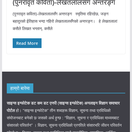
(पुनरावृत कविता)-लेखतलालसँग अन्तरङ्ग
(पुनरावृत कविता)-लेखतलालसँग अन्तरङ्ग स्मृतिमा रहिरहेछ, जङ्ग
बहादुरको ईतिहास भन्दा गहिरो लेखतलालसँगको अन्तरङ्ग। हे लेखतलाल!
कसैले लिखत भन्लान्, कसैले
Read More
हाम्रो बारेमा
साइन्स इन्फोटेक डट कम डट एनपी (साइन्स
इन्फोटेक)
अनलाइन विज्ञान समाचार
पोर्टल
हो। “साइन्स इन्फोटेक” तीन शब्दहरू विज्ञान, सूचना तथा प्रविधिको
संयोजनबाट बनेको छ जसको अर्थ हुन्छ : “विज्ञान, सूचना र प्रविधिका माध्यमबाट
संसारको परिवर्तन” । विज्ञान, सूचना प्रविधिको प्रगतिले संसारभरि जीवन परिवर्तन