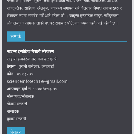
गरेको छ। बिज्ञान, सूचना तथा प्रविधिका साथै राजनीतिक, सामाजिक, आर्थिक,
सांस्कृतिक, साहित्य, खेलकुद, स्वास्थ्य लगायत सबै क्षेत्रका निष्पक्ष समाचारहरु र
लेखहरु रुपमा समावेश गर्दै आई रहेका छौ । साइन्स इन्फोटेक राष्ट्र, राष्ट्रियता,
लोकतन्त्र र आमजनताको पक्षधर समाचार पोर्टलका रुपमा रहदै आई रहेको छ ।
सम्पर्क
साइन्स इन्फोटेक नेपाली संस्करण
साइन्स इन्फोटेक डट कम डट एनपी
ठेगाना
: पुरानो वानेश्वर, काठमाडौं
फोन
: ४४९३९७५
scienceinfotech19@gmail.com
अनलाइन दर्ता नं.
: ४४७/०७३-७४
संस्थापक/संचालक
गोपाल भण्डारी
सम्पादक
कुमार भण्डारी
पेजहरु