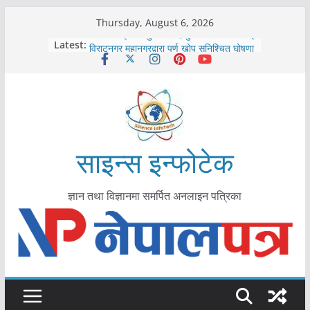
Skip
Thursday, August 6, 2026
to
कोरोना संक्रमण पुष्टिपछि दार्चुलाका सीमामा कडाइ
Latest:
विराटनगर महानगरद्वारा पूर्ण खोप सुनिश्चित घोषणा
content
तयारी
मकवानपुरमा खोरेत रोग विरुद्धको खोप लगाउन
सुरु
आयुर्वेद चिकित्सा प्रणालीको भूमिका महत्वपूर्ण छ :
मुख्यमन्त्री शाह
काभ्रेपलाञ्चोकमा आयुर्वेद स्वास्थ्योपचारतर्फ
आकर्षण बढ्दै
साइन्स इन्फोटेक
ज्ञान तथा विज्ञानमा समर्पित अनलाइन पत्रिका