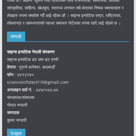
गरेको छ। बिज्ञान, सूचना तथा प्रविधिका साथै राजनीतिक, सामाजिक, आर्थिक,
सांस्कृतिक, साहित्य, खेलकुद, स्वास्थ्य लगायत सबै क्षेत्रका निष्पक्ष समाचारहरु र
लेखहरु रुपमा समावेश गर्दै आई रहेका छौ । साइन्स इन्फोटेक राष्ट्र, राष्ट्रियता,
लोकतन्त्र र आमजनताको पक्षधर समाचार पोर्टलका रुपमा रहदै आई रहेको छ ।
सम्पर्क
साइन्स इन्फोटेक नेपाली संस्करण
साइन्स इन्फोटेक डट कम डट एनपी
ठेगाना
: पुरानो वानेश्वर, काठमाडौं
फोन
: ४४९३९७५
scienceinfotech19@gmail.com
अनलाइन दर्ता नं.
: ४४७/०७३-७४
संस्थापक/संचालक
गोपाल भण्डारी
सम्पादक
कुमार भण्डारी
पेजहरु