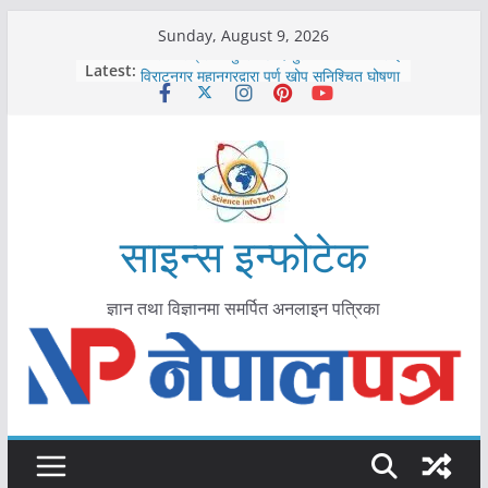
Skip
Sunday, August 9, 2026
to
कोरोना संक्रमण पुष्टिपछि दार्चुलाका सीमामा कडाइ
Latest:
विराटनगर महानगरद्वारा पूर्ण खोप सुनिश्चित घोषणा
content
तयारी
मकवानपुरमा खोरेत रोग विरुद्धको खोप लगाउन
सुरु
आयुर्वेद चिकित्सा प्रणालीको भूमिका महत्वपूर्ण छ :
मुख्यमन्त्री शाह
काभ्रेपलाञ्चोकमा आयुर्वेद स्वास्थ्योपचारतर्फ
आकर्षण बढ्दै
साइन्स इन्फोटेक
ज्ञान तथा विज्ञानमा समर्पित अनलाइन पत्रिका