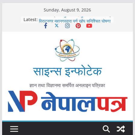
Skip
Sunday, August 9, 2026
to
कोरोना संक्रमण पुष्टिपछि दार्चुलाका सीमामा कडाइ
Latest:
विराटनगर महानगरद्वारा पूर्ण खोप सुनिश्चित घोषणा
content
तयारी
मकवानपुरमा खोरेत रोग विरुद्धको खोप लगाउन
सुरु
आयुर्वेद चिकित्सा प्रणालीको भूमिका महत्वपूर्ण छ :
मुख्यमन्त्री शाह
काभ्रेपलाञ्चोकमा आयुर्वेद स्वास्थ्योपचारतर्फ
आकर्षण बढ्दै
साइन्स इन्फोटेक
ज्ञान तथा विज्ञानमा समर्पित अनलाइन पत्रिका