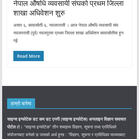
नेपाल औषधि व्यवसायी संघको प्रथम जिल्ला
शाखा अधिवेशन शुरु
असार ६, कावासोती-६, नवलपरासी । आज नेपाल औषधि व्यवसायी संघ
नवलपरासी (पूर्व) नवलपुरमा प्रथम जिल्ला शाखा अधिवेशन कावासोतीमा हुन
गई
Read More
हाम्रो बारेमा
साइन्स इन्फोटेक डट कम डट एनपी (साइन्स
इन्फोटेक)
अनलाइन विज्ञान समाचार
पोर्टल
हो। “साइन्स इन्फोटेक” तीन शब्दहरू विज्ञान, सूचना तथा प्रविधिको
संयोजनबाट बनेको छ जसको अर्थ हुन्छ : “विज्ञान, सूचना र प्रविधिका माध्यमबाट