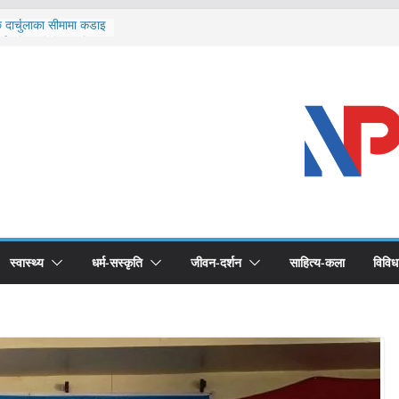
ि दार्चुलाका सीमामा कडाइ
ूर्ण खोप सुनिश्चित घोषणा
विरुद्धको खोप लगाउन
ीको भूमिका महत्वपूर्ण छ :
 स्वास्थ्योपचारतर्फ
स्वास्थ्य
धर्म-सस्कृति
जीवन-दर्शन
साहित्य-कला
विविध