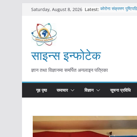
Skip
Latest:
कोरोना संक्रमण पुष्टिपछ
Saturday, August 8, 2026
to
विराटनगर महानगरद्वारा प
तयारी
content
मकवानपुरमा खोरेत रोग 
सुरु
आयुर्वेद चिकित्सा प्रणाल
मुख्यमन्त्री शाह
साइन्स इन्फोटेक
काभ्रेपलाञ्चोकमा आयुर्वेद
आकर्षण बढ्दै
ज्ञान तथा विज्ञानमा समर्पित अनलाइन पत्रिका
गृह पृष्ठ
समाचार
विज्ञान
सूचना प्रविधि