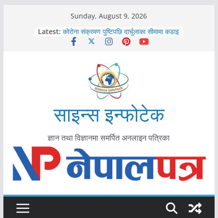
Skip
Sunday, August 9, 2026
काभ्रेपलाञ्चोकमा आयुर्वेद स्वास्थ्योपचारतर्फ
to
Latest:
आकर्षण बढ्दै
content
कोरोना संक्रमण पुष्टिपछि दार्चुलाका सीमामा कडाइ
विराटनगर महानगरद्वारा पूर्ण खोप सुनिश्चित घोषणा
तयारी
मकवानपुरमा खोरेत रोग विरुद्धको खोप लगाउन
सुरु
आयुर्वेद चिकित्सा प्रणालीको भूमिका महत्वपूर्ण छ :
मुख्यमन्त्री शाह
साइन्स इन्फोटेक
ज्ञान तथा विज्ञानमा समर्पित अनलाइन पत्रिका