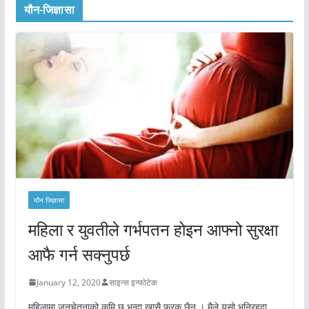
यौन-जिज्ञासा
यौन जिज्ञासा
महिला र युवतीले गर्भपतन होइन आफ्नो सुरक्षा
आफै गर्न सक्नुपर्छ
January 12, 2020
साइन्स इन्फोटेक
महिलामा जनचेतनाको कमि छ भन्दा खासै फरक छैन । मैले यसो भनिरहदा