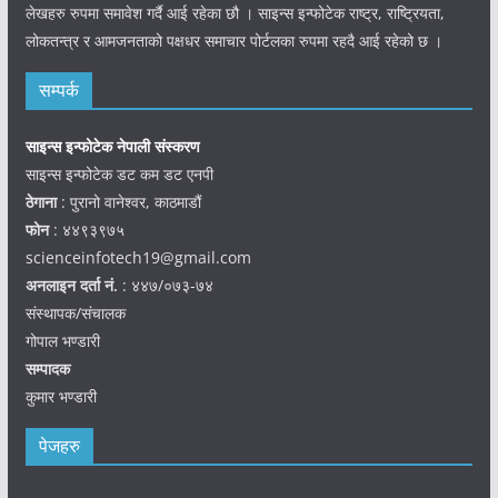
लेखहरु रुपमा समावेश गर्दै आई रहेका छौ । साइन्स इन्फोटेक राष्ट्र, राष्ट्रियता,
लोकतन्त्र र आमजनताको पक्षधर समाचार पोर्टलका रुपमा रहदै आई रहेको छ ।
सम्पर्क
साइन्स इन्फोटेक नेपाली संस्करण
साइन्स इन्फोटेक डट कम डट एनपी
ठेगाना
: पुरानो वानेश्वर, काठमाडौं
फोन
: ४४९३९७५
scienceinfotech19@gmail.com
अनलाइन दर्ता नं.
: ४४७/०७३-७४
संस्थापक/संचालक
गोपाल भण्डारी
सम्पादक
कुमार भण्डारी
पेजहरु