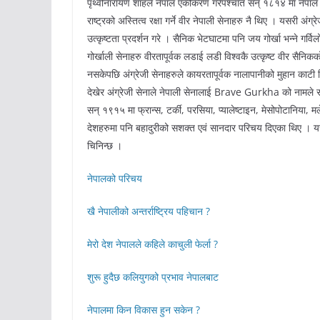
पृथ्वीनारायण शाहले नेपाल एकीकरण गरेपश्चात सन् १८१४ मा नेपाल आक
राष्ट्रको अस्तित्व रक्षा गर्ने वीर नेपाली सेनाहरु नै थिए । यसरी अं
उत्कृष्टता प्रदर्शन गरे । सैनिक भेटघाटमा पनि जय गोर्खा भन्ने गर्वि
गोर्खाली सेनाहरु वीरतापूर्वक लडाई लडी विश्वकै उत्कृष्ट वीर सैनिक
नसकेपछि अंग्रेजी सेनाहरुले कायरतापूर्वक नालापानीको मुहान काटी दि
देखेर अंग्रेजी सेनाले नेपाली सेनालाई Brave Gurkha को नामले संबोध
सन् १९१५ मा फ्रान्स, टर्की, परसिया, प्यालेष्टाइन, मेसोपोटानिया, 
देशहरुमा पनि बहादुरीको सशक्त एवं सानदार परिचय दिएका थिए । यसरी
चिनिन्छ ।
नेपालको परिचय
खै नेपालीको अन्तर्राष्ट्रिय पहिचान ?
मेरो देश नेपालले कहिले काचुली फेर्ला ?
शुरू हुदैछ कलियुगको प्रभाव नेपालबाट
नेपालमा किन विकास हुन सकेन ?