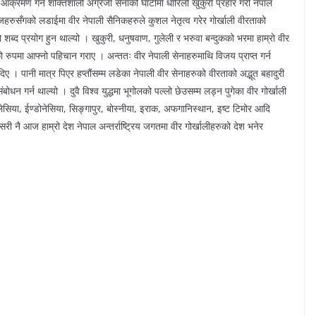
्रमण गर्ने शक्तिशाली अंग्रेजी सेनाको घाँटीमा धारिलो खुकुरी प्रहार गरी नेपाल
ग्रेजहरुसँगको लडाईमा वीर नेपाली सैनिकहरुले कुशल नेतृत्व गरेर गोर्खाली वीरताको
लो शब्द प्रयोग हुन थाल्यो । खुकुरी, धनुषवाण, गुलेली र भरुवा बन्दुकको भरमा हाम्रो वीर
को रुपमा आफ्नो पहिचान गराए । अन्ततः वीर नेपाली सेनाहरुमाथि विजय प्राप्त गर्न
ए । पानी मात्र पिएर हप्तौंसम्म लडेका नेपाली वीर सेनाहरुको वीरताको अद्भूत बहादुरी
न गर्न थाल्यो । दुवै विश्व युद्धमा भूगोलको पल्लो छेउसम्म लड्न पुगेका वीर गोर्खाली
मलेसिया, ईण्डोनेसिया, सिङ्गापुर, बोस्नीया, इराक, अफगानिस्थान, इष्ट टिमोर आदि
 नै आज हाम्रो देश नेपाल अन्तर्राष्ट्रिय जगतमा वीर गोर्खालीहरुको देश भनेर