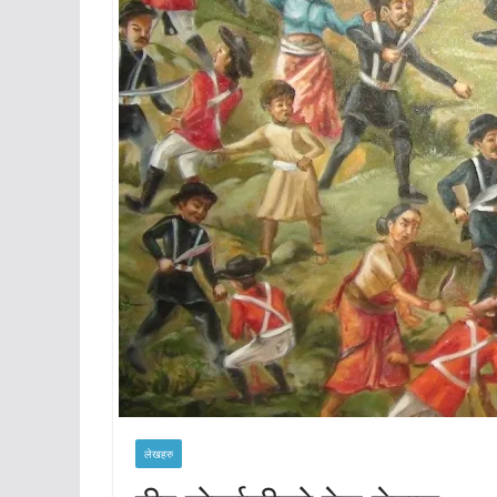
लेखहरु