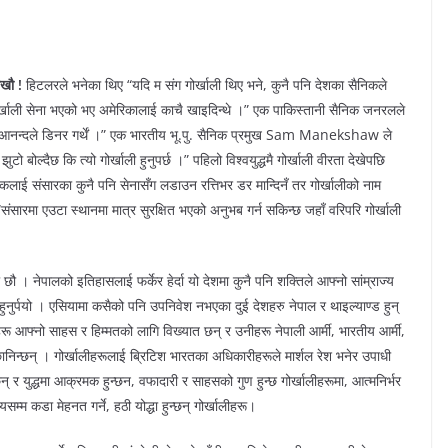
ाखौ !
हिटलरले भनेका थिए “यदि म संग गोर्खाली थिए भने, कुनै पनि देशका सैनिकले
र्खाली सेना भएको भए अमेरिकालाई काचै खाइदिन्थे ।” एक पाकिस्तानी सैनिक जनरलले
्लीमा आनन्दले डिनर गर्थें ।” एक भारतीय भू.पु. सैनिक प्रमुख Sam Manekshaw ले
ुटो बोल्दैछ कि त्यो गोर्खाली हुनुपर्छ ।” पहिलो विश्वयुद्धमै गोर्खाली वीरता देखेपछि
निकलाई संसारका कुनै पनि सेनासँग लडाउन रत्तिभर डर मान्दिनँ तर गोर्खालीको नाम
ए “संसारमा एउटा स्थानमा मात्र सुरक्षित भएको अनुभब गर्न सकिन्छ जहाँ वरिपरि गोर्खाली
छौ । नेपालको इतिहासलाई फर्केर हेर्दा यो देशमा कुनै पनि शक्तिले आफ्नो सांम्राज्य
 हुनुर्पयो । एसियामा कसैको पनि उपनिवेश नभएका दुई देशहरु नेपाल र थाइल्याण्ड हुन्
हरू आफ्नो साहस र हिम्मतको लागि विख्यात छन् र उनीहरू नेपाली आर्मी, भारतीय आर्मी,
 छानिन्छन् । गोर्खालीहरूलाई ब्रिटिश भारतका अधिकारीहरूले मार्शल रेश भनेर उपाधी
न् र युद्धमा आक्रमक हुन्छन, वफादारी र साहसको गुण हुन्छ गोर्खालीहरूमा, आत्मनिर्भर
सम्म कडा मेहनत गर्ने, हठी योद्धा हुन्छन् गोर्खालीहरू।