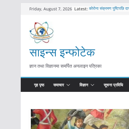
Skip
Latest:
कोरोना संक्रमण पुष्टिपछि दा
Friday, August 7, 2026
to
विराटनगर महानगरद्वारा पूर्ण
तयारी
content
मकवानपुरमा खोरेत रोग विरु
सुरु
आयुर्वेद चिकित्सा प्रणालीको 
मुख्यमन्त्री शाह
साइन्स इन्फोटेक
काभ्रेपलाञ्चोकमा आयुर्वेद स्व
आकर्षण बढ्दै
ज्ञान तथा विज्ञानमा समर्पित अनलाइन पत्रिका
गृह पृष्ठ
समाचार
विज्ञान
सूचना प्रविधि