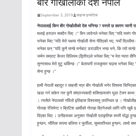
बीर गोर्खालीको देश नेपाल
September 3, 2019
साइन्स इन्फोटेक
नेपाललाई किन बीर गोर्खालीको देश भनिन्छ ? यस्तो छ कारण जानी र
मलाई हराउन सक्दैन थिए ।” बिन लादेनले भनेका थिए “यदि मसंग गो
भनेका थिए “यदि मेरो पक्षमा गोर्खाली सेना भैदिएको भए, नयाँ दिल
भनेका छन् “यदि कुनै मान्छे मर्नबाट डराउदिन भन्छ भने, कि त्यो मान्छे झ
जर्मन सम्राट कैजर विलियम (द्वितीय)ले भनेका थिए “म मेरा प्यारा सै
सुन्नासाथ मेरो मुटु थर्किन्छ ।” बेलायती राजकुमार चाल्र्स भनेका थि
सेना हुन्छ ।”
हामी नेपाली बहादुर र साहसी भएर बीर गोर्खाली भनेर विश्वमा चिनिएका 
खडा गर्न सकेन नत कुनै संम्राज्यबादी शक्तिहरूसंग घुडा टेक्न बाध्य
। त्यसैले नेपालको गर्विलो इतिहास विश्वसामु उपस्थित छ । गोर्खाली
गोरखा रेजिमेन्ट र ब्रिटिश आर्मीको गोरखा ब्रिगेजको लागि पनि खुबै
दिएका थिए । उनीहरूका अनुसार गोर्खाली प्राकृतिक रूपमै योद्धा हुन्छ
हुन्छन, भौतिक रूपमा बलिया र फुर्तीला, सुब्यवस्थित हुन्छन, लामो समय