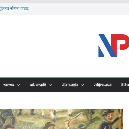
र्चुलाका सीमामा कडाइ
 खोप सुनिश्चित घोषणा
द्धको खोप लगाउन
भूमिका महत्वपूर्ण छ :
ास्थ्योपचारतर्फ
स्वास्थ्य
धर्म-सस्कृति
जीवन-दर्शन
साहित्य-कला
विविध