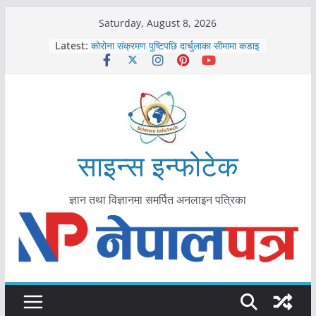
Skip
Saturday, August 8, 2026
काभ्रेपलाञ्चोकमा आयुर्वेद स्वास्थ्योपचारतर्फ
to
Latest:
आकर्षण बढ्दै
content
कोरोना संक्रमण पुष्टिपछि दार्चुलाका सीमामा कडाइ
विराटनगर महानगरद्वारा पूर्ण खोप सुनिश्चित घोषणा
तयारी
मकवानपुरमा खोरेत रोग विरुद्धको खोप लगाउन
सुरु
आयुर्वेद चिकित्सा प्रणालीको भूमिका महत्वपूर्ण छ :
मुख्यमन्त्री शाह
साइन्स इन्फोटेक
ज्ञान तथा विज्ञानमा समर्पित अनलाइन पत्रिका