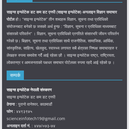
साइन्स इन्फोटेक डट कम डट एनपी (साइन्स
इन्फोटेक)
अनलाइन विज्ञान समाचार
पोर्टल
हो। “साइन्स इन्फोटेक” तीन शब्दहरू विज्ञान, सूचना तथा प्रविधिको
संयोजनबाट बनेको छ जसको अर्थ हुन्छ : “विज्ञान, सूचना र प्रविधिका माध्यमबाट
संसारको परिवर्तन” । विज्ञान, सूचना प्रविधिको प्रगतिले संसारभरि जीवन परिवर्तन
गरेको छ। बिज्ञान, सूचना तथा प्रविधिका साथै राजनीतिक, सामाजिक, आर्थिक,
सांस्कृतिक, साहित्य, खेलकुद, स्वास्थ्य लगायत सबै क्षेत्रका निष्पक्ष समाचारहरु र
लेखहरु रुपमा समावेश गर्दै आई रहेका छौ । साइन्स इन्फोटेक राष्ट्र, राष्ट्रियता,
लोकतन्त्र र आमजनताको पक्षधर समाचार पोर्टलका रुपमा रहदै आई रहेको छ ।
सम्पर्क
साइन्स इन्फोटेक नेपाली संस्करण
साइन्स इन्फोटेक डट कम डट एनपी
ठेगाना
: पुरानो वानेश्वर, काठमाडौं
फोन
: ४४९३९७५
scienceinfotech19@gmail.com
अनलाइन दर्ता नं.
: ४४७/०७३-७४