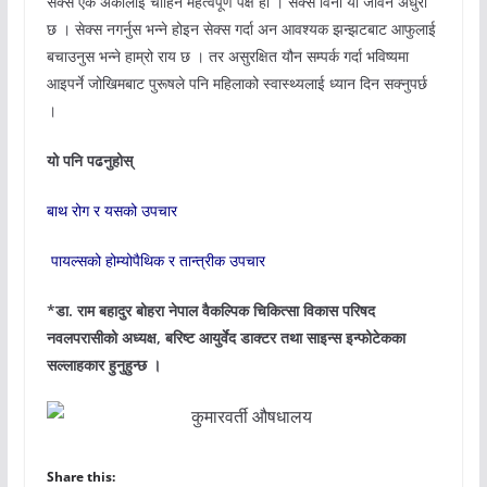
सेक्स एक अर्कालाई चाहिने महत्वपूर्ण पक्ष हो । सेक्स विना यो जीवन अधुरो
छ । सेक्स नगर्नुस भन्ने होइन सेक्स गर्दा अन आवश्यक झन्झटबाट आफुलाई
बचाउनुस भन्ने हाम्रो राय छ । तर असुरक्षित यौन सम्पर्क गर्दा भविष्यमा
आइपर्ने जोखिमबाट पुरूषले पनि महिलाको स्वास्थ्यलाई ध्यान दिन सक्नुपर्छ
।
यो पनि पढनुहोस्
बाथ रोग र यसको उपचार
पायल्सको होम्योपैथिक र तान्त्रीक उपचार
*डा. राम बहादुर बोहरा नेपाल वैकल्पिक चिकित्सा विकास परिषद
नवलपरासीको अध्यक्ष, बरिष्ट आयुर्वेद डाक्टर तथा साइन्स इन्फोटेकका
सल्लाहकार हुनुहुन्छ ।
Share this: