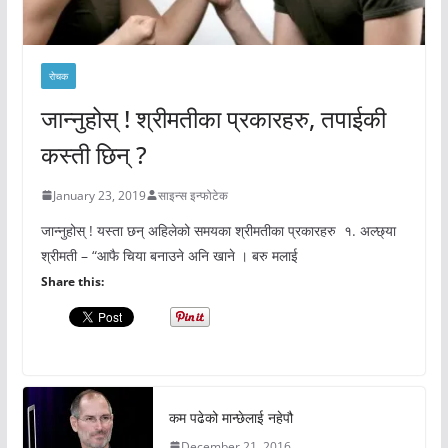
रोचक
जान्नुहोस् ! श्रीमतीका प्रकारहरु, तपाईकी
कस्ती छिन् ?
January 23, 2019
साइन्स इन्फोटेक
जान्नुहोस् ! यस्ता छन् अहिलेको समयका श्रीमतीका प्रकारहरु १. अल्छ्या
श्रीमती – “आफै चिया बनाउने अनि खाने । बरु मलाई
Share this:
कम पढेको मान्छेलाई नहेपौ
December 21, 2016