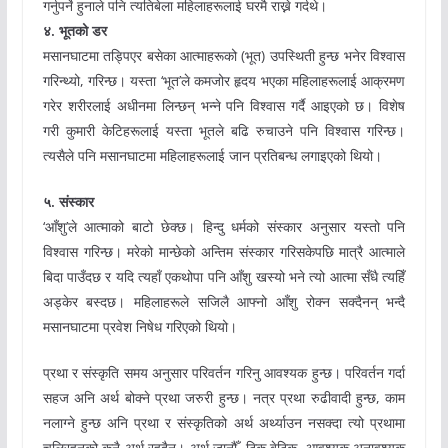
गर्नुपर्ने हुनाले पनि त्यतिबेला महिलाहरूलाई घरमै राख्ने गर्दथे।
४.
भूतको
डर
मसानघाटमा तड्पिएर बसेका आत्माहरूको (भूत) उपस्थिती हुन्छ भनेर विश्वास
गरिन्थ्यो, गरिन्छ। यस्ता ‘भूत’ले कमजोर हृदय भएका महिलाहरूलाई आक्रमण
गरेर शरीरलाई अधीनमा लिन्छन् भन्ने पनि विश्वास गर्दै आइएको छ। विशेष
गरी कुमारी केटिहरूलाई यस्ता भूतले बढि रुचाउने पनि विश्वास गरिन्छ।
त्यसैले पनि मसानघाटमा महिलाहरूलाई जान प्रतिबन्ध लगाइएको थियो।
५.
संस्कार
‘आँशु’ले आत्माको बाटो छेक्छ। हिन्दु धर्मको संस्कार अनुसार यस्तो पनि
विश्वास गरिन्छ। मरेको मान्छेको अन्तिम संस्कार गरिसकेपछि मात्रै आत्माले
बिदा पाउँदछ र यदि त्यहाँ एकथोपा पनि आँशु खस्यो भने त्यो आत्मा सँधै त्यहिँ
अड्केर बस्दछ। महिलाहरूले सजिलै आफ्नो आँशु रोक्न सक्दैनन् भन्दै
मसानघाटमा प्रवेश निषेध गरिएको थियो।
प्रथा र संस्कृति समय अनुसार परिवर्तन गरिनु आवश्यक हुन्छ। परिवर्तन गर्दा
सहज अनि अर्थ बोक्ने प्रथा जरुरी हुन्छ। नत्र प्रथा रुढीवादी हुन्छ, काम
नलाग्ने हुन्छ अनि प्रथा र संस्कृतिको अर्थ अर्थ्याउन नसक्दा त्यो प्रथामा
चलिरहनुको कुनै अर्थ रहदैन। अर्थ जानौँ, ठिक बेठिक, आवश्यक अनावश्यक