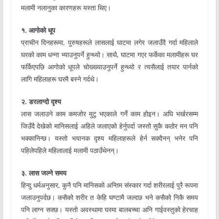
मलामी नलानुका कारणहरू यस्ता थिए।
१.
आगोको
धूप
प्राचीन दिनहरूमा, पुरुषहरूले लासलाई घाटमा लगेर जलाउँदै गर्दा महिलाले
घरको काम धन्ना भ्याउनुपर्ने हुन्थ्यो। साथै, घाटमा गएर फर्केका मलामीहरू घर
फर्किएपछि आगोको धूपले चोख्ख्याउनुपर्ने हुन्थ्यो र त्यसैलाई तयार पार्नको
लागि महिलाहरू घरमै बस्ने गर्दथे।
२.
डरलाग्दो
दृश्य
लास जलाउने काम कमजोर मुटु भएकाले गर्ने काम होइन। अघि भर्खरसम्म
जिउँदै देखेको मानिसलाई अहिले जलाएको हेर्नुपर्दा जस्तो सुकै कठोर मन पनि
भक्कानिन्छ। यस्तो भयानक दृश्य महिलाहरूले हेर्न सक्दैनन् भनेर पनि
पहिलेपहिले महिलालाई मलामी पठाउँथेनन्।
३.
लास
जल्ने
समय
हिन्दु धर्मअनुसार, कुनै पनि मानिसको अन्तिम संस्कार गर्दा शरीरलाई पुरै रूपमा
जलाउनुपर्दछ। कसैको शरीर त केहि घण्टामै जल्दछ भने कसैको निकै समय
पनि लाग्न सक्छ। यस्तो अवस्थामा घरमा बालबच्चा अनि गाईवस्तुको हेरचाह