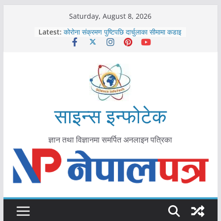
Skip
Saturday, August 8, 2026
to
काभ्रेपलाञ्चोकमा आयुर्वेद स्वास्थ्योपचारतर्फ
Latest:
content
आकर्षण बढ्दै
कोरोना संक्रमण पुष्टिपछि दार्चुलाका सीमामा कडाइ
विराटनगर महानगरद्वारा पूर्ण खोप सुनिश्चित घोषणा
तयारी
मकवानपुरमा खोरेत रोग विरुद्धको खोप लगाउन
सुरु
आयुर्वेद चिकित्सा प्रणालीको भूमिका महत्वपूर्ण छ :
साइन्स इन्फोटेक
मुख्यमन्त्री शाह
ज्ञान तथा विज्ञानमा समर्पित अनलाइन पत्रिका