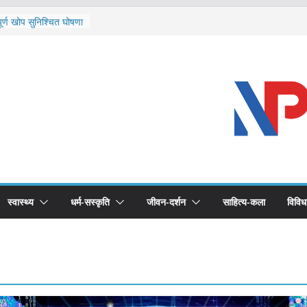
ि दार्चुलाका सीमामा कडाइ
ूर्ण खोप सुनिश्चित घोषणा
विरुद्धको खोप लगाउन
ीको भूमिका महत्वपूर्ण छ :
द स्वास्थ्योपचारतर्फ
स्वास्थ्य
धर्म-सस्कृति
जीवन-दर्शन
साहित्य-कला
विविध