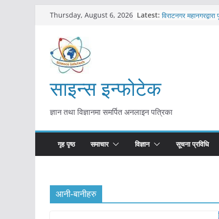
कोरोना संक्रमण पुष्टिपछ
Skip
Latest:
Thursday, August 6, 2026
विराटनगर महानगरद्वारा प
to
तयारी
content
मकवानपुरमा खोरेत रोग 
सुरु
आयुर्वेद चिकित्सा प्रणाल
मुख्यमन्त्री शाह
काभ्रेपलाञ्चोकमा आयुर्वे
साइन्स इन्फोटेक
आकर्षण बढ्दै
ज्ञान तथा विज्ञानमा समर्पित अनलाइन पत्रिका
गृह पृष्ठ
समाचार
विज्ञान
सूचना प्रविधि
आनी-बानीहरु