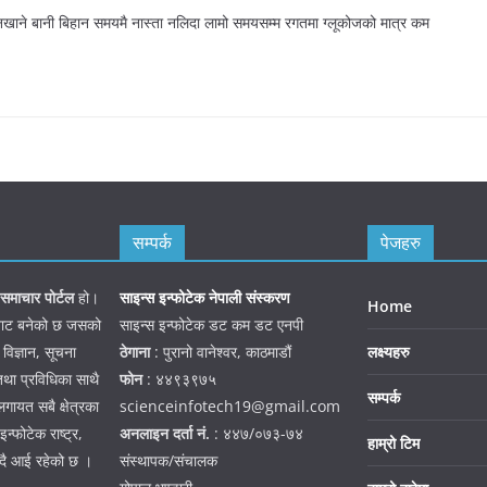
नखाने बानी बिहान समयमै नास्ता नलिदा लामो समयसम्म रगतमा ग्लूकोजको मात्र कम
सम्पर्क
पेजहरु
समाचार पोर्टल
हो।
साइन्स इन्फोटेक नेपाली संस्करण
Home
जनबाट बनेको छ जसको
साइन्स इन्फोटेक डट कम डट एनपी
 विज्ञान, सूचना
ठेगाना
: पुरानो वानेश्वर, काठमाडौं
लक्ष्यहरु
तथा प्रविधिका साथै
फोन
: ४४९३९७५
सम्पर्क
गायत सबै क्षेत्रका
scienceinfotech19@gmail.com
न्फोटेक राष्ट्र,
अनलाइन दर्ता नं.
: ४४७/०७३-७४
हाम्रो टिम
हदै आई रहेको छ ।
संस्थापक/संचालक