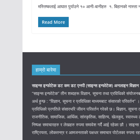
मस्तिष्कलाई आघात पुर्याउने १० आनी-बानीहरु १. बिहानको नास्ता 
Read More
हाम्रो बारेमा
साइन्स इन्फोटेक डट कम डट एनपी (साइन्स
इन्फोटेक)
अनलाइन विज्ञान 
“साइन्स इन्फोटेक” तीन शब्दहरू विज्ञान, सूचना तथा प्रविधिको संयो
अर्थ हुन्छ : “विज्ञान, सूचना र प्रविधिका माध्यमबाट संसारको परिवर्तन” ।
प्रविधिको प्रगतिले संसारभरि जीवन परिवर्तन गरेको छ। बिज्ञान, सूचना 
राजनीतिक, सामाजिक, आर्थिक, सांस्कृतिक, साहित्य, खेलकुद, स्वास्थ्य ल
निष्पक्ष समाचारहरु र लेखहरु रुपमा समावेश गर्दै आई रहेका छौ । साइन्स इ
राष्ट्रियता, लोकतन्त्र र आमजनताको पक्षधर समाचार पोर्टलका रुपमा र