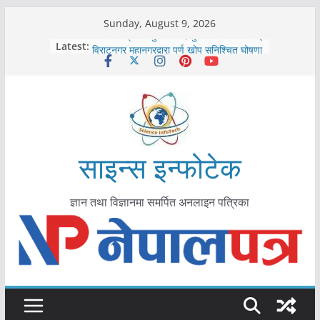
Skip
Sunday, August 9, 2026
to
कोरोना संक्रमण पुष्टिपछि दार्चुलाका सीमामा कडाइ
Latest:
विराटनगर महानगरद्वारा पूर्ण खोप सुनिश्चित घोषणा
content
तयारी
मकवानपुरमा खोरेत रोग विरुद्धको खोप लगाउन
सुरु
आयुर्वेद चिकित्सा प्रणालीको भूमिका महत्वपूर्ण छ :
मुख्यमन्त्री शाह
काभ्रेपलाञ्चोकमा आयुर्वेद स्वास्थ्योपचारतर्फ
आकर्षण बढ्दै
साइन्स इन्फोटेक
ज्ञान तथा विज्ञानमा समर्पित अनलाइन पत्रिका