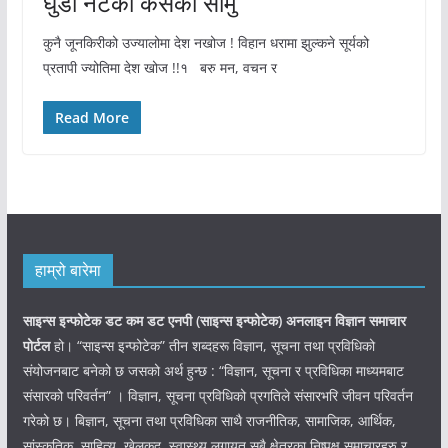
घुँडा नटेकौ कसैका सामु
कुनै जूनकिरीको उज्यालोमा देश नखोज ! विहान धरामा झुल्कने सूर्यको
प्रतापी ज्योतिमा देश खोज !!१ बरु मन, वचन र
Read More
हाम्रो बारेमा
साइन्स इन्फोटेक डट कम डट एनपी (साइन्स
इन्फोटेक)
अनलाइन विज्ञान समाचार
पोर्टल
हो। “साइन्स इन्फोटेक” तीन शब्दहरू विज्ञान, सूचना तथा प्रविधिको
संयोजनबाट बनेको छ जसको अर्थ हुन्छ : “विज्ञान, सूचना र प्रविधिका माध्यमबाट
संसारको परिवर्तन” । विज्ञान, सूचना प्रविधिको प्रगतिले संसारभरि जीवन परिवर्तन
गरेको छ। बिज्ञान, सूचना तथा प्रविधिका साथै राजनीतिक, सामाजिक, आर्थिक,
सांस्कृतिक, साहित्य, खेलकुद, स्वास्थ्य लगायत सबै क्षेत्रका निष्पक्ष समाचारहरु र