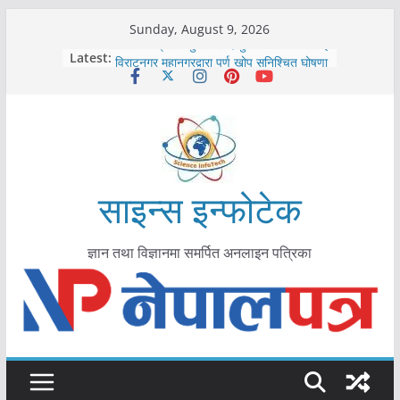
Skip
Sunday, August 9, 2026
to
कोरोना संक्रमण पुष्टिपछि दार्चुलाका सीमामा कडाइ
Latest:
विराटनगर महानगरद्वारा पूर्ण खोप सुनिश्चित घोषणा
content
तयारी
मकवानपुरमा खोरेत रोग विरुद्धको खोप लगाउन
सुरु
आयुर्वेद चिकित्सा प्रणालीको भूमिका महत्वपूर्ण छ :
मुख्यमन्त्री शाह
काभ्रेपलाञ्चोकमा आयुर्वेद स्वास्थ्योपचारतर्फ
आकर्षण बढ्दै
साइन्स इन्फोटेक
ज्ञान तथा विज्ञानमा समर्पित अनलाइन पत्रिका