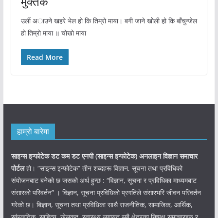
मुक्तक
उर्ली अाउने खहरे भेल हो कि तिम्रो माया। बगी जाने खाेेली हो कि बाँचुन्जेल
हाे तिम्राे माया ॥ चाेखाे माया
Read More
हाम्रो बारेमा
साइन्स इन्फोटेक डट कम डट एनपी (साइन्स
इन्फोटेक)
अनलाइन विज्ञान समाचार
पोर्टल
हो। “साइन्स इन्फोटेक” तीन शब्दहरू विज्ञान, सूचना तथा प्रविधिको
संयोजनबाट बनेको छ जसको अर्थ हुन्छ : “विज्ञान, सूचना र प्रविधिका माध्यमबाट
संसारको परिवर्तन” । विज्ञान, सूचना प्रविधिको प्रगतिले संसारभरि जीवन परिवर्तन
गरेको छ। बिज्ञान, सूचना तथा प्रविधिका साथै राजनीतिक, सामाजिक, आर्थिक,
सांस्कृतिक, साहित्य, खेलकुद, स्वास्थ्य लगायत सबै क्षेत्रका निष्पक्ष समाचारहरु र