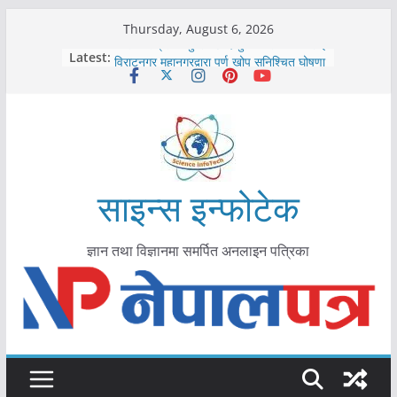
Skip
Thursday, August 6, 2026
to
कोरोना संक्रमण पुष्टिपछि दार्चुलाका सीमामा कडाइ
Latest:
विराटनगर महानगरद्वारा पूर्ण खोप सुनिश्चित घोषणा
content
तयारी
मकवानपुरमा खोरेत रोग विरुद्धको खोप लगाउन
सुरु
आयुर्वेद चिकित्सा प्रणालीको भूमिका महत्वपूर्ण छ :
मुख्यमन्त्री शाह
काभ्रेपलाञ्चोकमा आयुर्वेद स्वास्थ्योपचारतर्फ
आकर्षण बढ्दै
साइन्स इन्फोटेक
ज्ञान तथा विज्ञानमा समर्पित अनलाइन पत्रिका