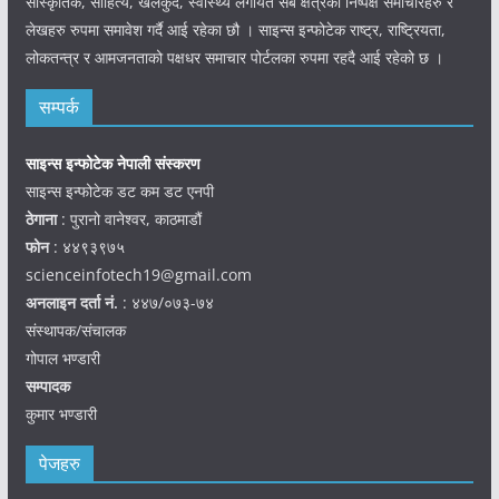
सांस्कृतिक, साहित्य, खेलकुद, स्वास्थ्य लगायत सबै क्षेत्रका निष्पक्ष समाचारहरु र
लेखहरु रुपमा समावेश गर्दै आई रहेका छौ । साइन्स इन्फोटेक राष्ट्र, राष्ट्रियता,
लोकतन्त्र र आमजनताको पक्षधर समाचार पोर्टलका रुपमा रहदै आई रहेको छ ।
सम्पर्क
साइन्स इन्फोटेक नेपाली संस्करण
साइन्स इन्फोटेक डट कम डट एनपी
ठेगाना
: पुरानो वानेश्वर, काठमाडौं
फोन
: ४४९३९७५
scienceinfotech19@gmail.com
अनलाइन दर्ता नं.
: ४४७/०७३-७४
संस्थापक/संचालक
गोपाल भण्डारी
सम्पादक
कुमार भण्डारी
पेजहरु