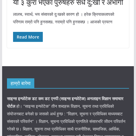
यी ३ कुरा भएका पुरुषहरु सधै दु:खी र अभागी
लालच, स्वार्थ, भय संसारको दुःखको कारण हो । हरेक क्रियाकलापको
परिणाम राम्रो पनि हुनसक्छ, नराम्रो पनि हुनसक्छ । आजको प्रयत्न
Read More
हाम्रो बारेमा
साइन्स इन्फोटेक डट कम डट एनपी (साइन्स
इन्फोटेक)
अनलाइन विज्ञान समाचार
पोर्टल
हो। “साइन्स इन्फोटेक” तीन शब्दहरू विज्ञान, सूचना तथा प्रविधिको
संयोजनबाट बनेको छ जसको अर्थ हुन्छ : “विज्ञान, सूचना र प्रविधिका माध्यमबाट
संसारको परिवर्तन” । विज्ञान, सूचना प्रविधिको प्रगतिले संसारभरि जीवन परिवर्तन
गरेको छ। बिज्ञान, सूचना तथा प्रविधिका साथै राजनीतिक, सामाजिक, आर्थिक,