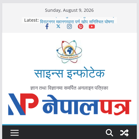
Skip
Sunday, August 9, 2026
to
कोरोना संक्रमण पुष्टिपछि दार्चुलाका सीमामा कडाइ
Latest:
विराटनगर महानगरद्वारा पूर्ण खोप सुनिश्चित घोषणा
content
तयारी
मकवानपुरमा खोरेत रोग विरुद्धको खोप लगाउन
सुरु
आयुर्वेद चिकित्सा प्रणालीको भूमिका महत्वपूर्ण छ :
मुख्यमन्त्री शाह
काभ्रेपलाञ्चोकमा आयुर्वेद स्वास्थ्योपचारतर्फ
आकर्षण बढ्दै
साइन्स इन्फोटेक
ज्ञान तथा विज्ञानमा समर्पित अनलाइन पत्रिका