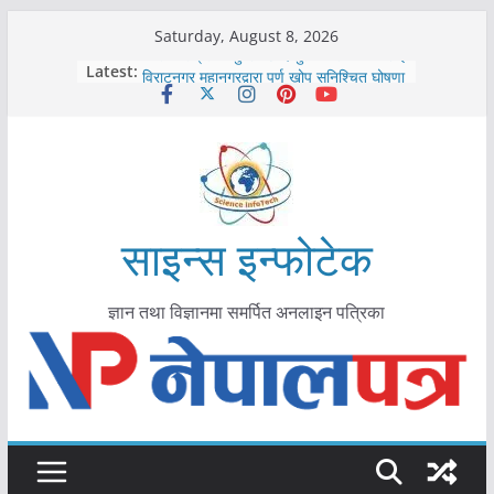
Skip
Saturday, August 8, 2026
to
कोरोना संक्रमण पुष्टिपछि दार्चुलाका सीमामा कडाइ
Latest:
विराटनगर महानगरद्वारा पूर्ण खोप सुनिश्चित घोषणा
content
तयारी
मकवानपुरमा खोरेत रोग विरुद्धको खोप लगाउन
सुरु
आयुर्वेद चिकित्सा प्रणालीको भूमिका महत्वपूर्ण छ :
मुख्यमन्त्री शाह
काभ्रेपलाञ्चोकमा आयुर्वेद स्वास्थ्योपचारतर्फ
आकर्षण बढ्दै
साइन्स इन्फोटेक
ज्ञान तथा विज्ञानमा समर्पित अनलाइन पत्रिका