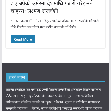
८२ बर्षको उमेरमा देशमाथि गद्दारी गरेर मर्न
चाहन्नः लक्ष्मण राजवंशी
७ माघ, काठमाडौं । नेपाः राष्ट्रिय पार्टीका सांसद लक्ष्मण राजवंशीलाई पार्टी
नीति विपरीत काम गरेको भन्दै पार्टीले कारवाही गर्ने निर्णय
Read More
हाम्रो बारेमा
साइन्स इन्फोटेक डट कम डट एनपी (साइन्स
इन्फोटेक)
अनलाइन विज्ञान समाचार
पोर्टल
हो। “साइन्स इन्फोटेक” तीन शब्दहरू विज्ञान, सूचना तथा प्रविधिको
संयोजनबाट बनेको छ जसको अर्थ हुन्छ : “विज्ञान, सूचना र प्रविधिका माध्यमबाट
संसारको परिवर्तन” । विज्ञान, सूचना प्रविधिको प्रगतिले संसारभरि जीवन परिवर्तन