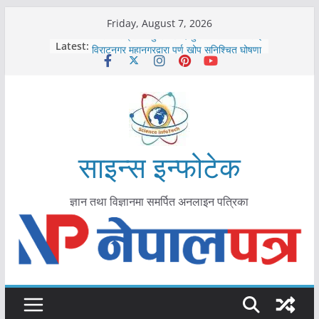
Skip
Friday, August 7, 2026
to
कोरोना संक्रमण पुष्टिपछि दार्चुलाका सीमामा कडाइ
Latest:
विराटनगर महानगरद्वारा पूर्ण खोप सुनिश्चित घोषणा
content
तयारी
मकवानपुरमा खोरेत रोग विरुद्धको खोप लगाउन
सुरु
आयुर्वेद चिकित्सा प्रणालीको भूमिका महत्वपूर्ण छ :
मुख्यमन्त्री शाह
काभ्रेपलाञ्चोकमा आयुर्वेद स्वास्थ्योपचारतर्फ
आकर्षण बढ्दै
साइन्स इन्फोटेक
ज्ञान तथा विज्ञानमा समर्पित अनलाइन पत्रिका