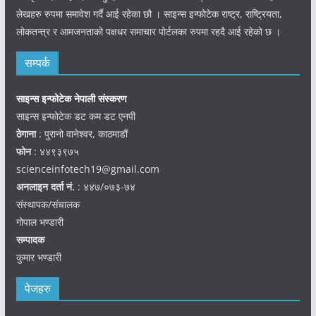
लेखहरु रुपमा समावेश गर्दै आई रहेका छौ । साइन्स इन्फोटेक राष्ट्र, राष्ट्रियता,
लोकतन्त्र र आमजनताको पक्षधर समाचार पोर्टलका रुपमा रहदै आई रहेको छ ।
सम्पर्क
साइन्स इन्फोटेक नेपाली संस्करण
साइन्स इन्फोटेक डट कम डट एनपी
ठेगाना
: पुरानो वानेश्वर, काठमाडौं
फोन
: ४४९३९७५
scienceinfotech19@gmail.com
अनलाइन दर्ता नं.
: ४४७/०७३-७४
संस्थापक/संचालक
गोपाल भण्डारी
सम्पादक
कुमार भण्डारी
पेजहरु