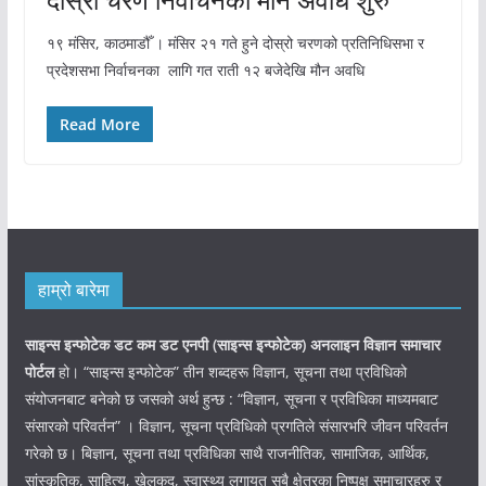
१९ मंसिर, काठमाडौँ । मंसिर २१ गते हुने दोस्रो चरणको प्रतिनिधिसभा र
प्रदेशसभा निर्वाचनका लागि गत राती १२ बजेदेखि मौन अवधि
Read More
हाम्रो बारेमा
साइन्स इन्फोटेक डट कम डट एनपी (साइन्स
इन्फोटेक)
अनलाइन विज्ञान समाचार
पोर्टल
हो। “साइन्स इन्फोटेक” तीन शब्दहरू विज्ञान, सूचना तथा प्रविधिको
संयोजनबाट बनेको छ जसको अर्थ हुन्छ : “विज्ञान, सूचना र प्रविधिका माध्यमबाट
संसारको परिवर्तन” । विज्ञान, सूचना प्रविधिको प्रगतिले संसारभरि जीवन परिवर्तन
गरेको छ। बिज्ञान, सूचना तथा प्रविधिका साथै राजनीतिक, सामाजिक, आर्थिक,
सांस्कृतिक, साहित्य, खेलकुद, स्वास्थ्य लगायत सबै क्षेत्रका निष्पक्ष समाचारहरु र