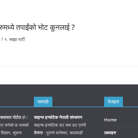
रुमध्ये तपाईंको भोट कुनलाई ?
 कुनलाई ? १. साझा पार्टी
सम्पर्क
पेजहरु
समाचार पोर्टल
हो।
साइन्स इन्फोटेक नेपाली संस्करण
Home
जनबाट बनेको छ जसको
साइन्स इन्फोटेक डट कम डट एनपी
 विज्ञान, सूचना
ठेगाना
: पुरानो वानेश्वर, काठमाडौं
लक्ष्यहरु