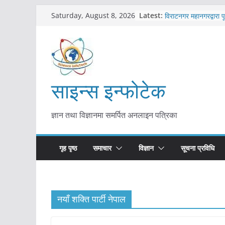
Skip
कोरोना संक्रमण पुष्टिपछ
Latest:
Saturday, August 8, 2026
विराटनगर महानगरद्वारा प
to
तयारी
content
मकवानपुरमा खोरेत रोग 
सुरु
आयुर्वेद चिकित्सा प्रणाल
मुख्यमन्त्री शाह
काभ्रेपलाञ्चोकमा आयुर्वेद
साइन्स इन्फोटेक
आकर्षण बढ्दै
ज्ञान तथा विज्ञानमा समर्पित अनलाइन पत्रिका
गृह पृष्ठ
समाचार
विज्ञान
सूचना प्रविधि
नयाँ शक्ति पार्टी नेपाल