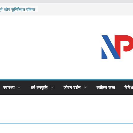
ि दार्चुलाका सीमामा कडाइ
ूर्ण खोप सुनिश्चित घोषणा
विरुद्धको खोप लगाउन
ीको भूमिका महत्वपूर्ण छ :
 स्वास्थ्योपचारतर्फ
स्वास्थ्य
धर्म-सस्कृति
जीवन-दर्शन
साहित्य-कला
विविध