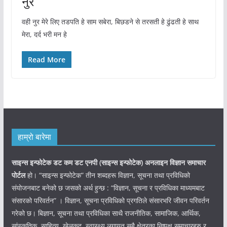
नुर
वही नुर मेरे लिए तडपति हे साम सबेरा, बिछडने से तरसती हे ढुंढती हे साथ
मेरा, दर्द भरी मन हे
Read More
हाम्रो बारेमा
साइन्स इन्फोटेक डट कम डट एनपी (साइन्स
इन्फोटेक)
अनलाइन विज्ञान समाचार
पोर्टल
हो। “साइन्स इन्फोटेक” तीन शब्दहरू विज्ञान, सूचना तथा प्रविधिको
संयोजनबाट बनेको छ जसको अर्थ हुन्छ : “विज्ञान, सूचना र प्रविधिका माध्यमबाट
संसारको परिवर्तन” । विज्ञान, सूचना प्रविधिको प्रगतिले संसारभरि जीवन परिवर्तन
गरेको छ। बिज्ञान, सूचना तथा प्रविधिका साथै राजनीतिक, सामाजिक, आर्थिक,
सांस्कृतिक, साहित्य, खेलकुद, स्वास्थ्य लगायत सबै क्षेत्रका निष्पक्ष समाचारहरु र