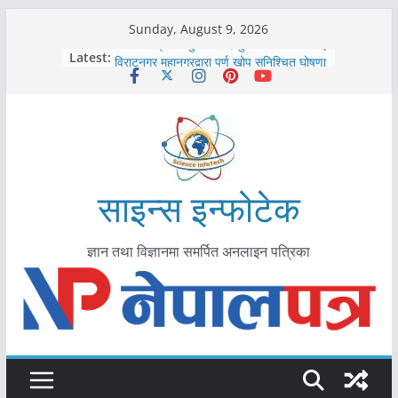
Skip
Sunday, August 9, 2026
to
कोरोना संक्रमण पुष्टिपछि दार्चुलाका सीमामा कडाइ
Latest:
विराटनगर महानगरद्वारा पूर्ण खोप सुनिश्चित घोषणा
content
तयारी
मकवानपुरमा खोरेत रोग विरुद्धको खोप लगाउन
सुरु
आयुर्वेद चिकित्सा प्रणालीको भूमिका महत्वपूर्ण छ :
मुख्यमन्त्री शाह
काभ्रेपलाञ्चोकमा आयुर्वेद स्वास्थ्योपचारतर्फ
आकर्षण बढ्दै
साइन्स इन्फोटेक
ज्ञान तथा विज्ञानमा समर्पित अनलाइन पत्रिका