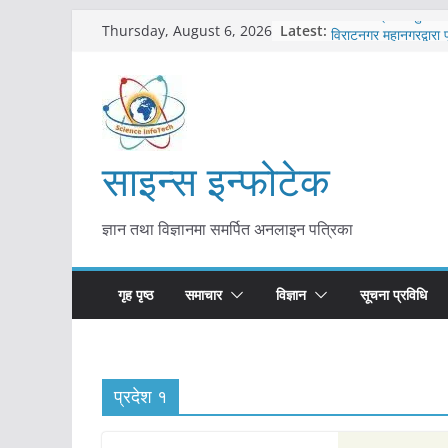
Skip
Latest:
कोरोना संक्रमण पुष्टिपछ
Thursday, August 6, 2026
to
विराटनगर महानगरद्वारा प
तयारी
content
मकवानपुरमा खोरेत रोग 
सुरु
आयुर्वेद चिकित्सा प्रणाल
मुख्यमन्त्री शाह
साइन्स इन्फोटेक
काभ्रेपलाञ्चोकमा आयुर्वे
आकर्षण बढ्दै
ज्ञान तथा विज्ञानमा समर्पित अनलाइन पत्रिका
गृह पृष्ठ
समाचार
विज्ञान
सूचना प्रविधि
प्रदेश १