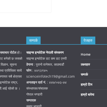
सम्पर्क
पेजहरु
समाचार पोर्टल
हो।
साइन्स इन्फोटेक नेपाली संस्करण
Home
जनबाट बनेको छ जसको
साइन्स इन्फोटेक डट कम डट एनपी
 विज्ञान, सूचना
ठेगाना
: पुरानो वानेश्वर, काठमाडौं
लक्ष्यहरु
तथा प्रविधिका साथै
फोन
: ४४९३९७५
सम्पर्क
गायत सबै क्षेत्रका
scienceinfotech19@gmail.com
न्फोटेक राष्ट्र,
अनलाइन दर्ता नं.
: ४४७/०७३-७४
हाम्रो टिम
हदै आई रहेको छ ।
संस्थापक/संचालक
गोपाल भण्डारी
हाम्रो बारेमा
सम्पादक
कुमार भण्डारी