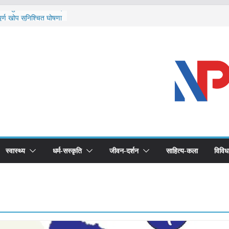
ि दार्चुलाका सीमामा कडाइ
ूर्ण खोप सुनिश्चित घोषणा
विरुद्धको खोप लगाउन
ीको भूमिका महत्वपूर्ण छ :
द स्वास्थ्योपचारतर्फ
स्वास्थ्य
धर्म-सस्कृति
जीवन-दर्शन
साहित्य-कला
विविध