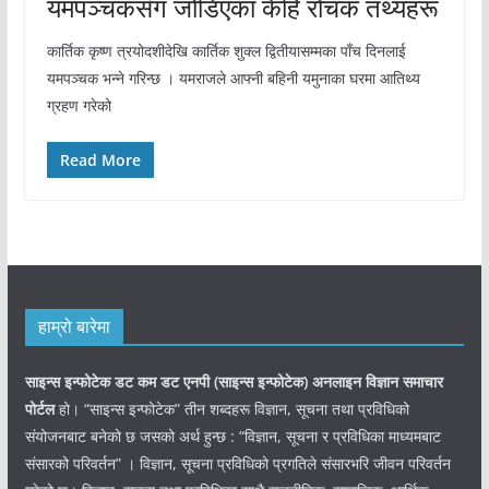
यमपञ्चकसँग जोडिएका केहि रोचक तथ्यहरू
कार्तिक कृष्ण त्रयोदशीदेखि कार्तिक शुक्ल द्वितीयासम्मका पाँच दिनलाई
यमपञ्चक भन्ने गरिन्छ । यमराजले आफ्नी बहिनी यमुनाका घरमा आतिथ्य
ग्रहण गरेको
Read More
हाम्रो बारेमा
साइन्स इन्फोटेक डट कम डट एनपी (साइन्स
इन्फोटेक)
अनलाइन विज्ञान समाचार
पोर्टल
हो। “साइन्स इन्फोटेक” तीन शब्दहरू विज्ञान, सूचना तथा प्रविधिको
संयोजनबाट बनेको छ जसको अर्थ हुन्छ : “विज्ञान, सूचना र प्रविधिका माध्यमबाट
संसारको परिवर्तन” । विज्ञान, सूचना प्रविधिको प्रगतिले संसारभरि जीवन परिवर्तन