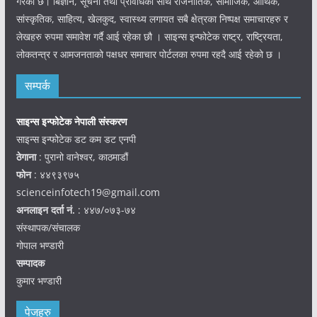
गरेको छ। बिज्ञान, सूचना तथा प्रविधिका साथै राजनीतिक, सामाजिक, आर्थिक,
सांस्कृतिक, साहित्य, खेलकुद, स्वास्थ्य लगायत सबै क्षेत्रका निष्पक्ष समाचारहरु र
लेखहरु रुपमा समावेश गर्दै आई रहेका छौ । साइन्स इन्फोटेक राष्ट्र, राष्ट्रियता,
लोकतन्त्र र आमजनताको पक्षधर समाचार पोर्टलका रुपमा रहदै आई रहेको छ ।
सम्पर्क
साइन्स इन्फोटेक नेपाली संस्करण
साइन्स इन्फोटेक डट कम डट एनपी
ठेगाना
: पुरानो वानेश्वर, काठमाडौं
फोन
: ४४९३९७५
scienceinfotech19@gmail.com
अनलाइन दर्ता नं.
: ४४७/०७३-७४
संस्थापक/संचालक
गोपाल भण्डारी
सम्पादक
कुमार भण्डारी
पेजहरु