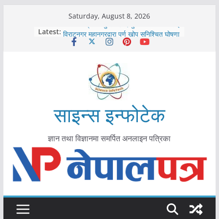
Skip
Saturday, August 8, 2026
to
कोरोना संक्रमण पुष्टिपछि दार्चुलाका सीमामा कडाइ
Latest:
विराटनगर महानगरद्वारा पूर्ण खोप सुनिश्चित घोषणा
content
तयारी
मकवानपुरमा खोरेत रोग विरुद्धको खोप लगाउन
सुरु
आयुर्वेद चिकित्सा प्रणालीको भूमिका महत्वपूर्ण छ :
मुख्यमन्त्री शाह
काभ्रेपलाञ्चोकमा आयुर्वेद स्वास्थ्योपचारतर्फ
आकर्षण बढ्दै
साइन्स इन्फोटेक
ज्ञान तथा विज्ञानमा समर्पित अनलाइन पत्रिका