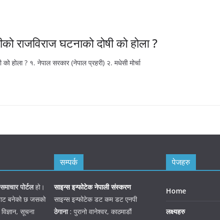
तरीको राजविराज घटनाको दोषी को होला ?
को होला ? १. नेपाल सरकार (नेपाल प्रहरी) २. मधेसी मोर्चा
सम्पर्क
पेजहरु
समाचार पोर्टल
हो।
साइन्स इन्फोटेक नेपाली संस्करण
Home
जनबाट बनेको छ जसको
साइन्स इन्फोटेक डट कम डट एनपी
 विज्ञान, सूचना
ठेगाना
: पुरानो वानेश्वर, काठमाडौं
लक्ष्यहरु