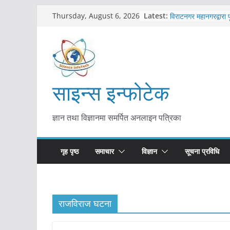
Skip
कोरोना संक्रमण पुष्टिपछ
Latest:
Thursday, August 6, 2026
विराटनगर महानगरद्वारा प
to
तयारी
content
मकवानपुरमा खोरेत रोग 
सुरु
आयुर्वेद चिकित्सा प्रणाल
मुख्यमन्त्री शाह
काभ्रेपलाञ्चोकमा आयुर्वे
साइन्स इन्फोटेक
आकर्षण बढ्दै
ज्ञान तथा विज्ञानमा समर्पित अनलाइन पत्रिका
गृह पृष्ठ
समाचार
विज्ञान
सूचना प्रविधि
राजविराज घटना