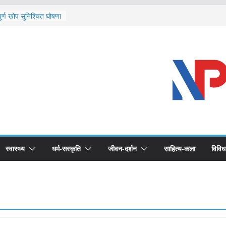
ि दार्चुलाका सीमामा कडाइ
ूर्ण खोप सुनिश्चित घोषणा
विरुद्धको खोप लगाउन
ीको भूमिका महत्वपूर्ण छ :
द स्वास्थ्योपचारतर्फ
स्वास्थ्य
धर्म-सस्कृति
जीवन-दर्शन
साहित्य-कला
विविध