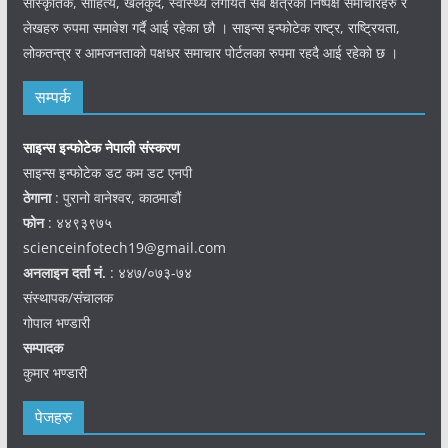
सांस्कृतिक, साहित्य, खेलकुद, स्वास्थ्य लगायत सबै क्षेत्रका निष्पक्ष समाचारहरु र
लेखहरु रुपमा समावेश गर्दै आई रहेका छौ । साइन्स इन्फोटेक राष्ट्र, राष्ट्रियता,
लोकतन्त्र र आमजनताको पक्षधर समाचार पोर्टलका रुपमा रहदै आई रहेको छ ।
सम्पर्क
साइन्स इन्फोटेक नेपाली संस्करण
साइन्स इन्फोटेक डट कम डट एनपी
ठेगाना
: पुरानो वानेश्वर, काठमाडौं
फोन
: ४४९३९७५
scienceinfotech19@gmail.com
अनलाइन दर्ता नं.
: ४४७/०७३-७४
संस्थापक/संचालक
गोपाल भण्डारी
सम्पादक
कुमार भण्डारी
पेजहरु