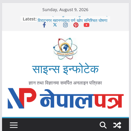
Skip
Sunday, August 9, 2026
to
कोरोना संक्रमण पुष्टिपछि दार्चुलाका सीमामा कडाइ
Latest:
विराटनगर महानगरद्वारा पूर्ण खोप सुनिश्चित घोषणा
content
तयारी
मकवानपुरमा खोरेत रोग विरुद्धको खोप लगाउन
सुरु
आयुर्वेद चिकित्सा प्रणालीको भूमिका महत्वपूर्ण छ :
मुख्यमन्त्री शाह
काभ्रेपलाञ्चोकमा आयुर्वेद स्वास्थ्योपचारतर्फ
आकर्षण बढ्दै
साइन्स इन्फोटेक
ज्ञान तथा विज्ञानमा समर्पित अनलाइन पत्रिका