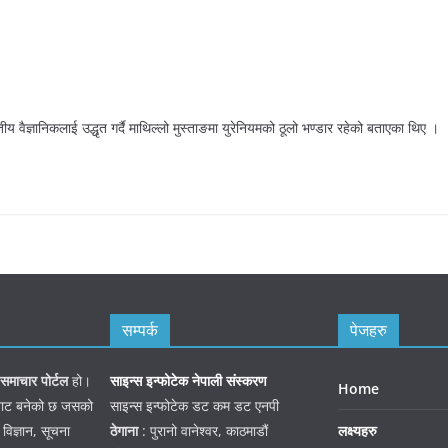
ीय वैज्ञानिकलाई उद्धृत गर्दै माथिल्लो मुस्ताङमा युरेनियमको ठूलो भण्डार रहेको बताएका थिए ।
सम्पर्क
पेजहरु
समाचार पोर्टल
हो।
साइन्स इन्फोटेक नेपाली संस्करण
Home
जनबाट बनेको छ जसको
साइन्स इन्फोटेक डट कम डट एनपी
 विज्ञान, सूचना
ठेगाना
: पुरानो वानेश्वर, काठमाडौं
लक्ष्यहरु