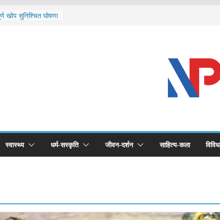
ि दार्चुलाका सीमामा कडाइ
ूर्ण खोप सुनिश्चित घोषणा
विरुद्धको खोप लगाउन
ीको भूमिका महत्वपूर्ण छ :
 स्वास्थ्योपचारतर्फ
स्वास्थ्य
धर्म-सस्कृति
जीवन-दर्शन
साहित्य-कला
विविध