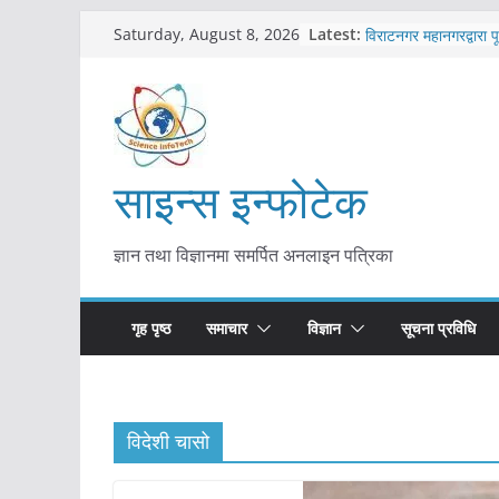
Skip
कोरोना संक्रमण पुष्टिपछ
Latest:
Saturday, August 8, 2026
विराटनगर महानगरद्वारा प
to
तयारी
content
मकवानपुरमा खोरेत रोग 
सुरु
आयुर्वेद चिकित्सा प्रणाल
मुख्यमन्त्री शाह
साइन्स इन्फोटेक
काभ्रेपलाञ्चोकमा आयुर्वेद
आकर्षण बढ्दै
ज्ञान तथा विज्ञानमा समर्पित अनलाइन पत्रिका
गृह पृष्ठ
समाचार
विज्ञान
सूचना प्रविधि
विदेशी चासो