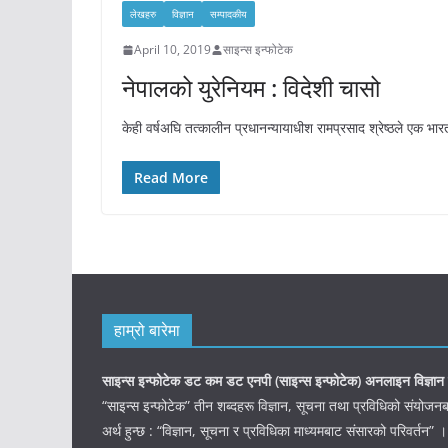
लेखहरु
विज्ञान
सम्पादकीय
April 10, 2019
साइन्स इन्फोटेक
नेपालको युरेनियम : विदेशी चासो
केही वर्षअघि तत्कालीन प्रधानन्यायाधीश रामप्रसाद श्रेष्ठले एक भारत
Read More
हाम्रो बारेमा
साइन्स इन्फोटेक डट कम डट एनपी (साइन्स
इन्फोटेक)
अनलाइन विज्ञान 
“साइन्स इन्फोटेक” तीन शब्दहरू विज्ञान, सूचना तथा प्रविधिको संयो
अर्थ हुन्छ : “विज्ञान, सूचना र प्रविधिका माध्यमबाट संसारको परिवर्तन” ।