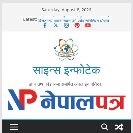
Skip
Saturday, August 8, 2026
to
कोरोना संक्रमण पुष्टिपछि दार्चुलाका सीमामा कडाइ
Latest:
विराटनगर महानगरद्वारा पूर्ण खोप सुनिश्चित घोषणा
content
तयारी
मकवानपुरमा खोरेत रोग विरुद्धको खोप लगाउन
सुरु
आयुर्वेद चिकित्सा प्रणालीको भूमिका महत्वपूर्ण छ :
मुख्यमन्त्री शाह
काभ्रेपलाञ्चोकमा आयुर्वेद स्वास्थ्योपचारतर्फ
आकर्षण बढ्दै
साइन्स इन्फोटेक
ज्ञान तथा विज्ञानमा समर्पित अनलाइन पत्रिका