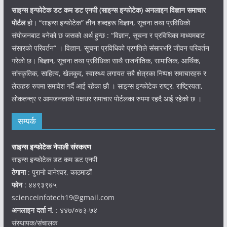
साइन्स इन्फोटेक डट कम डट एनपी (साइन्स
इन्फोटेक)
अनलाइन विज्ञान समाचार
पोर्टल
हो। “साइन्स इन्फोटेक” तीन शब्दहरू विज्ञान, सूचना तथा प्रविधिको
संयोजनबाट बनेको छ जसको अर्थ हुन्छ : “विज्ञान, सूचना र प्रविधिका माध्यमबाट
संसारको परिवर्तन” । विज्ञान, सूचना प्रविधिको प्रगतिले संसारभरि जीवन परिवर्तन
गरेको छ। बिज्ञान, सूचना तथा प्रविधिका साथै राजनीतिक, सामाजिक, आर्थिक,
सांस्कृतिक, साहित्य, खेलकुद, स्वास्थ्य लगायत सबै क्षेत्रका निष्पक्ष समाचारहरु र
लेखहरु रुपमा समावेश गर्दै आई रहेका छौ । साइन्स इन्फोटेक राष्ट्र, राष्ट्रियता,
लोकतन्त्र र आमजनताको पक्षधर समाचार पोर्टलका रुपमा रहदै आई रहेको छ ।
सम्पर्क
साइन्स इन्फोटेक नेपाली संस्करण
साइन्स इन्फोटेक डट कम डट एनपी
ठेगाना
: पुरानो वानेश्वर, काठमाडौं
फोन
: ४४९३९७५
scienceinfotech19@gmail.com
अनलाइन दर्ता नं.
: ४४७/०७३-७४
संस्थापक/संचालक