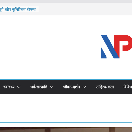
ि दार्चुलाका सीमामा कडाइ
ूर्ण खोप सुनिश्चित घोषणा
विरुद्धको खोप लगाउन
ीको भूमिका महत्वपूर्ण छ :
द स्वास्थ्योपचारतर्फ
स्वास्थ्य
धर्म-सस्कृति
जीवन-दर्शन
साहित्य-कला
विविध