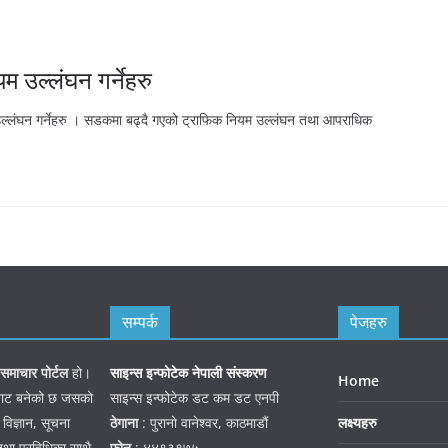
म उल्लंघन गर्नेहरु
उल्लंघन गर्नेहरु । सडकमा बढ्दै गएको ट्राफिक नियम उल्लंघन तथा आपराधिक
सम्पर्क
पेजहरु
समाचार पोर्टल
हो।
साइन्स इन्फोटेक नेपाली संस्करण
Home
जनबाट बनेको छ जसको
साइन्स इन्फोटेक डट कम डट एनपी
 विज्ञान, सूचना
ठेगाना
: पुरानो वानेश्वर, काठमाडौं
लक्ष्यहरु
तथा प्रविधिका साथै
फोन
: ४४९३९७५