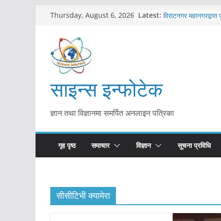
Skip
कोरोना संक्रमण पुष्टिपछ
Latest:
Thursday, August 6, 2026
विराटनगर महानगरद्वारा प
to
तयारी
content
मकवानपुरमा खोरेत रोग 
सुरु
आयुर्वेद चिकित्सा प्रणाल
मुख्यमन्त्री शाह
साइन्स इन्फोटेक
काभ्रेपलाञ्चोकमा आयुर्वे
आकर्षण बढ्दै
ज्ञान तथा विज्ञानमा समर्पित अनलाइन पत्रिका
गृह पृष्ठ
समाचार
विज्ञान
सूचना प्रविधि
सीसीटिभी क्यामेरा