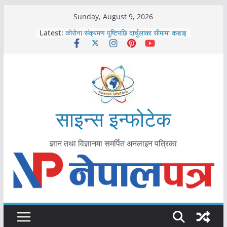
Skip
Sunday, August 9, 2026
to
Latest:
कोरोना संक्रमण पुष्टिपछि दार्चुलाका सीमामा कडाइ
content
विराटनगर महानगरद्वारा पूर्ण खोप सुनिश्चित घोषणा
तयारी
मकवानपुरमा खोरेत रोग विरुद्धको खोप लगाउन
सुरु
आयुर्वेद चिकित्सा प्रणालीको भूमिका महत्वपूर्ण छ :
मुख्यमन्त्री शाह
काभ्रेपलाञ्चोकमा आयुर्वेद स्वास्थ्योपचारतर्फ
साइन्स इन्फोटेक
आकर्षण बढ्दै
ज्ञान तथा विज्ञानमा समर्पित अनलाइन पत्रिका