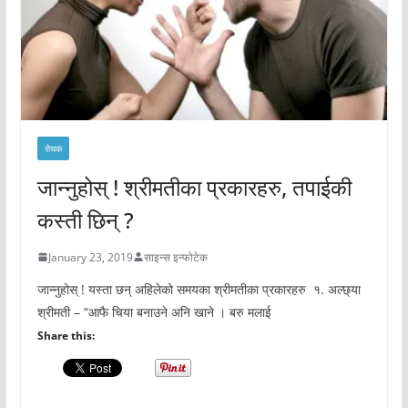
रोचक
जान्नुहोस् ! श्रीमतीका प्रकारहरु, तपाईकी
कस्ती छिन् ?
January 23, 2019
साइन्स इन्फोटेक
जान्नुहोस् ! यस्ता छन् अहिलेको समयका श्रीमतीका प्रकारहरु १. अल्छ्या
श्रीमती – “आफै चिया बनाउने अनि खाने । बरु मलाई
Share this: