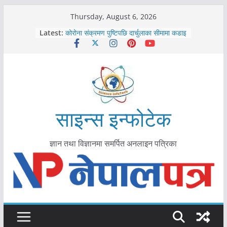
Skip
Thursday, August 6, 2026
to
Latest:
कोरोना संक्रमण पुष्टिपछि दार्चुलाका सीमामा कडाइ
content
विराटनगर महानगरद्वारा पूर्ण खोप सुनिश्चित घोषणा
तयारी
मकवानपुरमा खोरेत रोग विरुद्धको खोप लगाउन
सुरु
आयुर्वेद चिकित्सा प्रणालीको भूमिका महत्वपूर्ण छ :
मुख्यमन्त्री शाह
काभ्रेपलाञ्चोकमा आयुर्वेद स्वास्थ्योपचारतर्फ
साइन्स इन्फोटेक
आकर्षण बढ्दै
ज्ञान तथा विज्ञानमा समर्पित अनलाइन पत्रिका