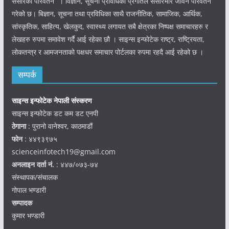
संसारको परिवर्तन” । विज्ञान, सूचना प्रविधिको प्रगतिले संसारभरि जीवन परिवर्तन
गरेको छ। बिज्ञान, सूचना तथा प्रविधिका साथै राजनीतिक, सामाजिक, आर्थिक,
सांस्कृतिक, साहित्य, खेलकुद, स्वास्थ्य लगायत सबै क्षेत्रका निष्पक्ष समाचारहरु र
लेखहरु रुपमा समावेश गर्दै आई रहेका छौ । साइन्स इन्फोटेक राष्ट्र, राष्ट्रियता,
लोकतन्त्र र आमजनताको पक्षधर समाचार पोर्टलका रुपमा रहदै आई रहेको छ ।
सम्पर्क
साइन्स इन्फोटेक नेपाली संस्करण
साइन्स इन्फोटेक डट कम डट एनपी
ठेगाना
: पुरानो वानेश्वर, काठमाडौं
फोन
: ४४९३९७५
scienceinfotech19@gmail.com
अनलाइन दर्ता नं.
: ४४७/०७३-७४
संस्थापक/संचालक
गोपाल भण्डारी
सम्पादक
कुमार भण्डारी