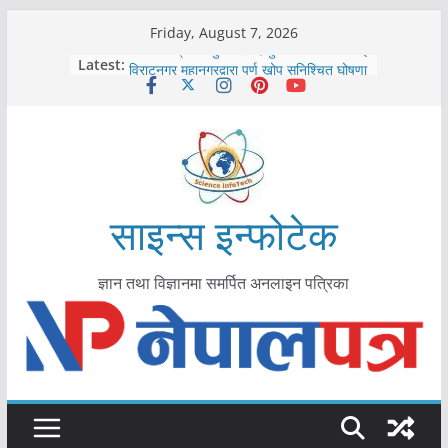
Skip
Friday, August 7, 2026
to
कोरोना संक्रमण पुष्टिपछि दार्चुलाका सीमामा कडाइ
Latest:
विराटनगर महानगरद्वारा पूर्ण खोप सुनिश्चित घोषणा
content
तयारी
मकवानपुरमा खोरेत रोग विरुद्धको खोप लगाउन
सुरु
आयुर्वेद चिकित्सा प्रणालीको भूमिका महत्वपूर्ण छ :
मुख्यमन्त्री शाह
काभ्रेपलाञ्चोकमा आयुर्वेद स्वास्थ्योपचारतर्फ
आकर्षण बढ्दै
साइन्स इन्फोटेक
ज्ञान तथा विज्ञानमा समर्पित अनलाइन पत्रिका