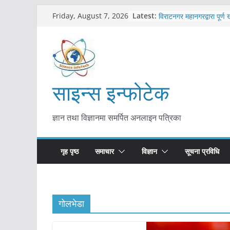
Skip
कोरोना संक्रमण पुष्टिपछि दा
Latest:
Friday, August 7, 2026
विराटनगर महानगरद्वारा पूर्ण
to
तयारी
content
मकवानपुरमा खोरेत रोग विरु
सुरु
आयुर्वेद चिकित्सा प्रणालीको 
मुख्यमन्त्री शाह
साइन्स इन्फोटेक
काभ्रेपलाञ्चोकमा आयुर्वेद स्व
आकर्षण बढ्दै
ज्ञान तथा विज्ञानमा समर्पित अनलाइन पत्रिका
गृह पृष्ठ
समाचार
विज्ञान
सूचना प्रविधि
गोलभेडा