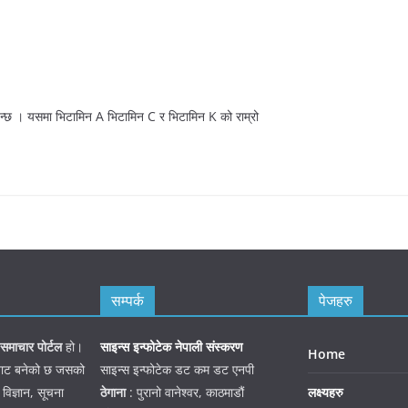
इन्छ । यसमा भिटामिन A भिटामिन C र भिटामिन K को राम्रो
सम्पर्क
पेजहरु
समाचार पोर्टल
हो।
साइन्स इन्फोटेक नेपाली संस्करण
Home
जनबाट बनेको छ जसको
साइन्स इन्फोटेक डट कम डट एनपी
 विज्ञान, सूचना
ठेगाना
: पुरानो वानेश्वर, काठमाडौं
लक्ष्यहरु