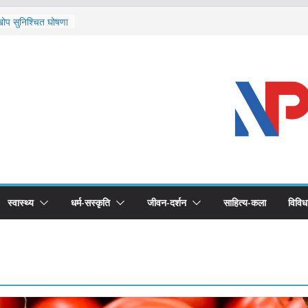
र्चुलाका सीमामा कडाइ
 खोप सुनिश्चित घोषणा
द्धको खोप लगाउन
भूमिका महत्वपूर्ण छ :
ास्थ्योपचारतर्फ
स्वास्थ्य
धर्म-सस्कृति
जीवन-दर्शन
साहित्य-कला
विविध