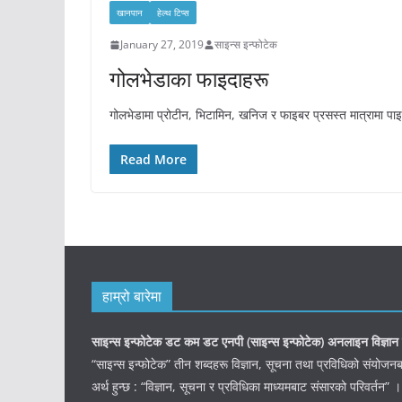
खानपान
हेल्थ टिप्स
January 27, 2019
साइन्स इन्फोटेक
गोलभेडाका फाइदाहरू
गोलभेडामा प्रोटीन, भिटामिन, खनिज र फाइबर प्रसस्त मात्रामा पा
Read More
हाम्रो बारेमा
साइन्स इन्फोटेक डट कम डट एनपी (साइन्स
इन्फोटेक)
अनलाइन विज्ञान 
“साइन्स इन्फोटेक” तीन शब्दहरू विज्ञान, सूचना तथा प्रविधिको संयो
अर्थ हुन्छ : “विज्ञान, सूचना र प्रविधिका माध्यमबाट संसारको परिवर्तन” ।