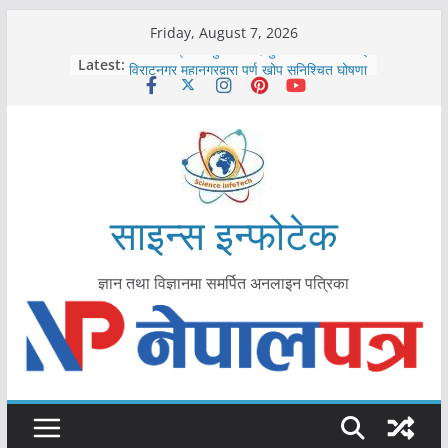
Skip
Friday, August 7, 2026
to
कोरोना संक्रमण पुष्टिपछि दार्चुलाका सीमामा कडाइ
Latest:
विराटनगर महानगरद्वारा पूर्ण खोप सुनिश्चित घोषणा
content
तयारी
मकवानपुरमा खोरेत रोग विरुद्धको खोप लगाउन
सुरु
आयुर्वेद चिकित्सा प्रणालीको भूमिका महत्वपूर्ण छ :
मुख्यमन्त्री शाह
काभ्रेपलाञ्चोकमा आयुर्वेद स्वास्थ्योपचारतर्फ
आकर्षण बढ्दै
साइन्स इन्फोटेक
ज्ञान तथा विज्ञानमा समर्पित अनलाइन पत्रिका