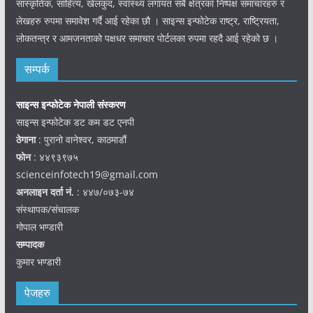
सांस्कृतिक, साहित्य, खेलकुद, स्वास्थ्य लगायत सबै क्षेत्रका निष्पक्ष समाचारहरु र
लेखहरु रुपमा समावेश गर्दै आई रहेका छौ । साइन्स इन्फोटेक राष्ट्र, राष्ट्रियता,
लोकतन्त्र र आमजनताको पक्षधर समाचार पोर्टलका रुपमा रहदै आई रहेको छ ।
सम्पर्क
साइन्स इन्फोटेक नेपाली संस्करण
साइन्स इन्फोटेक डट कम डट एनपी
ठेगाना
: पुरानो वानेश्वर, काठमाडौं
फोन
: ४४९३९७५
scienceinfotech19@gmail.com
अनलाइन दर्ता नं.
: ४४७/०७३-७४
संस्थापक/संचालक
गोपाल भण्डारी
सम्पादक
कुमार भण्डारी
पेजहरु