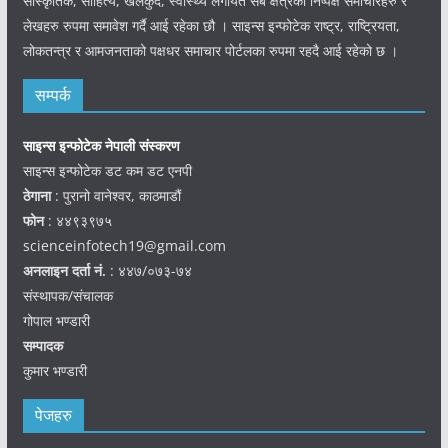
सांस्कृतिक, साहित्य, खेलकुद, स्वास्थ्य लगायत सबै क्षेत्रका निष्पक्ष समाचारहरु र
लेखहरु रुपमा समावेश गर्दै आई रहेका छौ । साइन्स इन्फोटेक राष्ट्र, राष्ट्रियता,
लोकतन्त्र र आमजनताको पक्षधर समाचार पोर्टलका रुपमा रहदै आई रहेको छ ।
सम्पर्क
साइन्स इन्फोटेक नेपाली संस्करण
साइन्स इन्फोटेक डट कम डट एनपी
ठेगाना
: पुरानो वानेश्वर, काठमाडौं
फोन
: ४४९३९७५
scienceinfotech19@gmail.com
अनलाइन दर्ता नं.
: ४४७/०७३-७४
संस्थापक/संचालक
गोपाल भण्डारी
सम्पादक
कुमार भण्डारी
पेजहरु