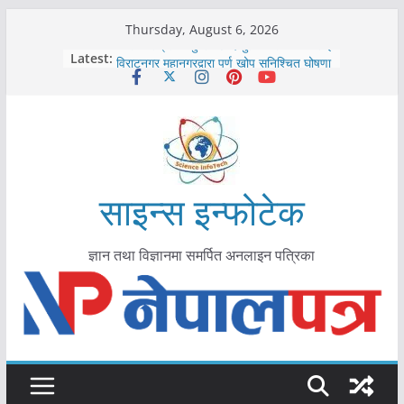
Skip
Thursday, August 6, 2026
to
कोरोना संक्रमण पुष्टिपछि दार्चुलाका सीमामा कडाइ
Latest:
विराटनगर महानगरद्वारा पूर्ण खोप सुनिश्चित घोषणा
content
तयारी
मकवानपुरमा खोरेत रोग विरुद्धको खोप लगाउन
सुरु
आयुर्वेद चिकित्सा प्रणालीको भूमिका महत्वपूर्ण छ :
मुख्यमन्त्री शाह
काभ्रेपलाञ्चोकमा आयुर्वेद स्वास्थ्योपचारतर्फ
आकर्षण बढ्दै
साइन्स इन्फोटेक
ज्ञान तथा विज्ञानमा समर्पित अनलाइन पत्रिका