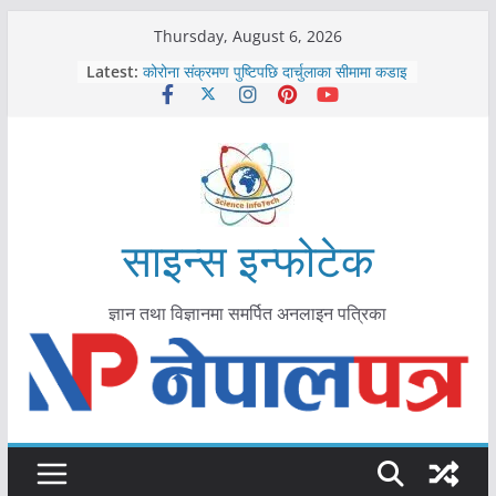
Skip
Thursday, August 6, 2026
to
Latest:
कोरोना संक्रमण पुष्टिपछि दार्चुलाका सीमामा कडाइ
content
विराटनगर महानगरद्वारा पूर्ण खोप सुनिश्चित घोषणा
तयारी
मकवानपुरमा खोरेत रोग विरुद्धको खोप लगाउन
सुरु
आयुर्वेद चिकित्सा प्रणालीको भूमिका महत्वपूर्ण छ :
मुख्यमन्त्री शाह
काभ्रेपलाञ्चोकमा आयुर्वेद स्वास्थ्योपचारतर्फ
साइन्स इन्फोटेक
आकर्षण बढ्दै
ज्ञान तथा विज्ञानमा समर्पित अनलाइन पत्रिका