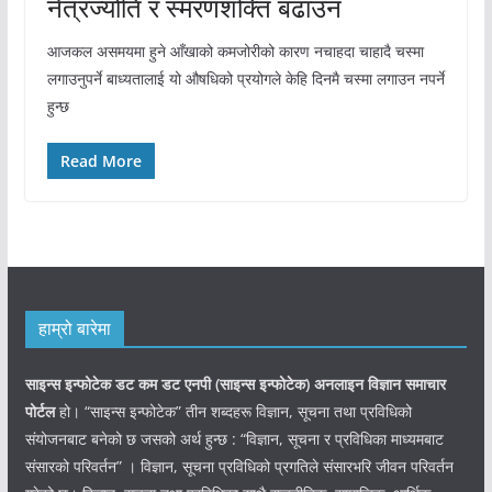
नेत्रज्योति र स्मरणशक्ति बढाउन
आजकल असमयमा हुने आँखाको कमजोरीको कारण नचाहदा चाहादै चस्मा
लगाउनुपर्ने बाध्यतालाई यो औषधिको प्रयोगले केहि दिनमै चस्मा लगाउन नपर्ने
हुन्छ
Read More
हाम्रो बारेमा
साइन्स इन्फोटेक डट कम डट एनपी (साइन्स
इन्फोटेक)
अनलाइन विज्ञान समाचार
पोर्टल
हो। “साइन्स इन्फोटेक” तीन शब्दहरू विज्ञान, सूचना तथा प्रविधिको
संयोजनबाट बनेको छ जसको अर्थ हुन्छ : “विज्ञान, सूचना र प्रविधिका माध्यमबाट
संसारको परिवर्तन” । विज्ञान, सूचना प्रविधिको प्रगतिले संसारभरि जीवन परिवर्तन