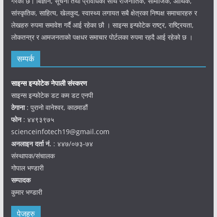
गरेको छ। बिज्ञान, सूचना तथा प्रविधिका साथै राजनीतिक, सामाजिक, आर्थिक,
सांस्कृतिक, साहित्य, खेलकुद, स्वास्थ्य लगायत सबै क्षेत्रका निष्पक्ष समाचारहरु र
लेखहरु रुपमा समावेश गर्दै आई रहेका छौ । साइन्स इन्फोटेक राष्ट्र, राष्ट्रियता,
लोकतन्त्र र आमजनताको पक्षधर समाचार पोर्टलका रुपमा रहदै आई रहेको छ ।
सम्पर्क
साइन्स इन्फोटेक नेपाली संस्करण
साइन्स इन्फोटेक डट कम डट एनपी
ठेगाना
: पुरानो वानेश्वर, काठमाडौं
फोन
: ४४९३९७५
scienceinfotech19@gmail.com
अनलाइन दर्ता नं.
: ४४७/०७३-७४
संस्थापक/संचालक
गोपाल भण्डारी
सम्पादक
कुमार भण्डारी
पेजहरु