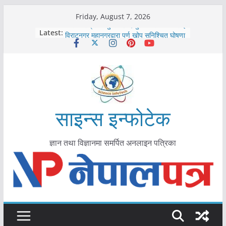
Skip
Friday, August 7, 2026
to
कोरोना संक्रमण पुष्टिपछि दार्चुलाका सीमामा कडाइ
Latest:
विराटनगर महानगरद्वारा पूर्ण खोप सुनिश्चित घोषणा
content
तयारी
मकवानपुरमा खोरेत रोग विरुद्धको खोप लगाउन
सुरु
आयुर्वेद चिकित्सा प्रणालीको भूमिका महत्वपूर्ण छ :
मुख्यमन्त्री शाह
काभ्रेपलाञ्चोकमा आयुर्वेद स्वास्थ्योपचारतर्फ
आकर्षण बढ्दै
साइन्स इन्फोटेक
ज्ञान तथा विज्ञानमा समर्पित अनलाइन पत्रिका