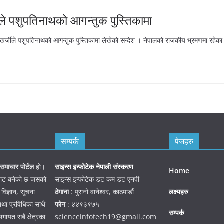
जीले पशुपतिनाथको आगन्तुक पुस्तिकामा
ुखर्जीले पशुपतिनाथको आगन्तुक पुस्तिकामा लेखेको सन्देश । नेपालको राजकीय भ्रमणमा रहेका
सम्पर्क
पेजहरु
समाचार पोर्टल
हो।
साइन्स इन्फोटेक नेपाली संस्करण
Home
जनबाट बनेको छ जसको
साइन्स इन्फोटेक डट कम डट एनपी
 विज्ञान, सूचना
ठेगाना
: पुरानो वानेश्वर, काठमाडौं
लक्ष्यहरु
तथा प्रविधिका साथै
फोन
: ४४९३९७५
सम्पर्क
गायत सबै क्षेत्रका
scienceinfotech19@gmail.com