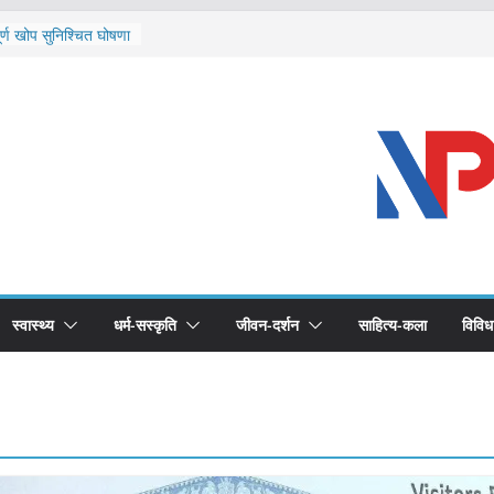
ि दार्चुलाका सीमामा कडाइ
ूर्ण खोप सुनिश्चित घोषणा
विरुद्धको खोप लगाउन
ीको भूमिका महत्वपूर्ण छ :
 स्वास्थ्योपचारतर्फ
स्वास्थ्य
धर्म-सस्कृति
जीवन-दर्शन
साहित्य-कला
विविध