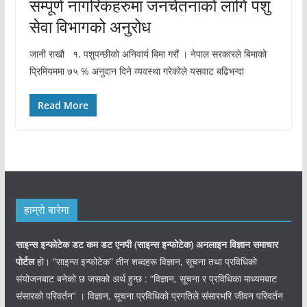
सम्पूर्ण नागरिकहरुमा जनचेतनाको लागि पशु
सेवा विभागको अनुरोध
जानी राखौ १. पशुपन्छीको अनिवार्य बिमा गरौं । नेपाल सरकारले बिमाको
प्रिमियममा ७५ % अनुदान दिने व्यवस्था गरेकोले यसवाट बढिभन्दा
Read More
हाम्रो बारेमा
साइन्स इन्फोटेक डट कम डट एनपी (साइन्स
इन्फोटेक)
अनलाइन विज्ञान समाचार
पोर्टल
हो। “साइन्स इन्फोटेक” तीन शब्दहरू विज्ञान, सूचना तथा प्रविधिको
संयोजनबाट बनेको छ जसको अर्थ हुन्छ : “विज्ञान, सूचना र प्रविधिका माध्यमबाट
संसारको परिवर्तन” । विज्ञान, सूचना प्रविधिको प्रगतिले संसारभरि जीवन परिवर्तन