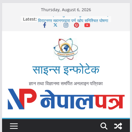
Skip
Thursday, August 6, 2026
to
कोरोना संक्रमण पुष्टिपछि दार्चुलाका सीमामा कडाइ
Latest:
विराटनगर महानगरद्वारा पूर्ण खोप सुनिश्चित घोषणा
content
तयारी
मकवानपुरमा खोरेत रोग विरुद्धको खोप लगाउन
सुरु
आयुर्वेद चिकित्सा प्रणालीको भूमिका महत्वपूर्ण छ :
मुख्यमन्त्री शाह
काभ्रेपलाञ्चोकमा आयुर्वेद स्वास्थ्योपचारतर्फ
आकर्षण बढ्दै
साइन्स इन्फोटेक
ज्ञान तथा विज्ञानमा समर्पित अनलाइन पत्रिका