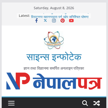
Skip
Saturday, August 8, 2026
to
कोरोना संक्रमण पुष्टिपछि दार्चुलाका सीमामा कडाइ
Latest:
विराटनगर महानगरद्वारा पूर्ण खोप सुनिश्चित घोषणा
content
तयारी
मकवानपुरमा खोरेत रोग विरुद्धको खोप लगाउन
सुरु
आयुर्वेद चिकित्सा प्रणालीको भूमिका महत्वपूर्ण छ :
मुख्यमन्त्री शाह
काभ्रेपलाञ्चोकमा आयुर्वेद स्वास्थ्योपचारतर्फ
आकर्षण बढ्दै
साइन्स इन्फोटेक
ज्ञान तथा विज्ञानमा समर्पित अनलाइन पत्रिका