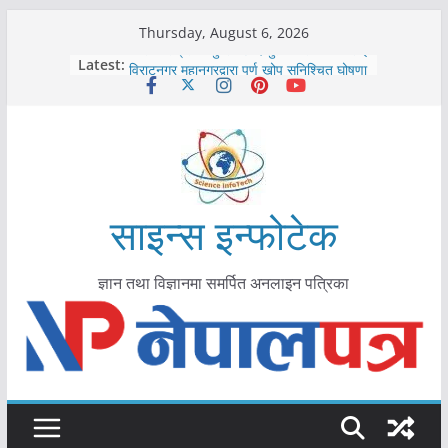
Skip
Thursday, August 6, 2026
to
कोरोना संक्रमण पुष्टिपछि दार्चुलाका सीमामा कडाइ
Latest:
विराटनगर महानगरद्वारा पूर्ण खोप सुनिश्चित घोषणा
content
तयारी
मकवानपुरमा खोरेत रोग विरुद्धको खोप लगाउन
सुरु
आयुर्वेद चिकित्सा प्रणालीको भूमिका महत्वपूर्ण छ :
मुख्यमन्त्री शाह
काभ्रेपलाञ्चोकमा आयुर्वेद स्वास्थ्योपचारतर्फ
आकर्षण बढ्दै
साइन्स इन्फोटेक
ज्ञान तथा विज्ञानमा समर्पित अनलाइन पत्रिका