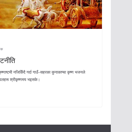
टेक
ूटनीति
ृष्णाष्टमी नजिकिँदै गर्दा गाउँ–सहरका कुनाकाप्चा कृष्ण भजनले
रियलहरू श्रीकृष्णमय भइसके।