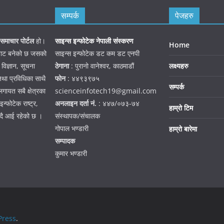
सम्पर्क
पेजहरु
समाचार पोर्टल
हो।
साइन्स इन्फोटेक नेपाली संस्करण
Home
जनबाट बनेको छ जसको
साइन्स इन्फोटेक डट कम डट एनपी
 विज्ञान, सूचना
ठेगाना
: पुरानो वानेश्वर, काठमाडौं
लक्ष्यहरु
तथा प्रविधिका साथै
फोन
: ४४९३९७५
सम्पर्क
गायत सबै क्षेत्रका
scienceinfotech19@gmail.com
न्फोटेक राष्ट्र,
अनलाइन दर्ता नं.
: ४४७/०७३-७४
हाम्रो टिम
हदै आई रहेको छ ।
संस्थापक/संचालक
गोपाल भण्डारी
हाम्रो बारेमा
सम्पादक
कुमार भण्डारी
ress
.