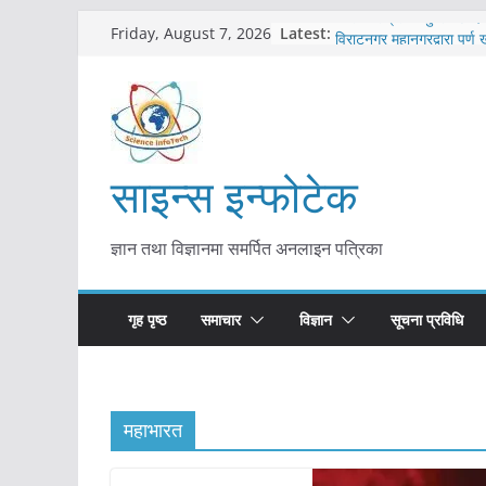
Skip
Latest:
कोरोना संक्रमण पुष्टिपछि दा
Friday, August 7, 2026
to
विराटनगर महानगरद्वारा पूर्ण
तयारी
content
मकवानपुरमा खोरेत रोग विरु
सुरु
आयुर्वेद चिकित्सा प्रणालीको 
मुख्यमन्त्री शाह
साइन्स इन्फोटेक
काभ्रेपलाञ्चोकमा आयुर्वेद स्व
आकर्षण बढ्दै
ज्ञान तथा विज्ञानमा समर्पित अनलाइन पत्रिका
गृह पृष्ठ
समाचार
विज्ञान
सूचना प्रविधि
महाभारत