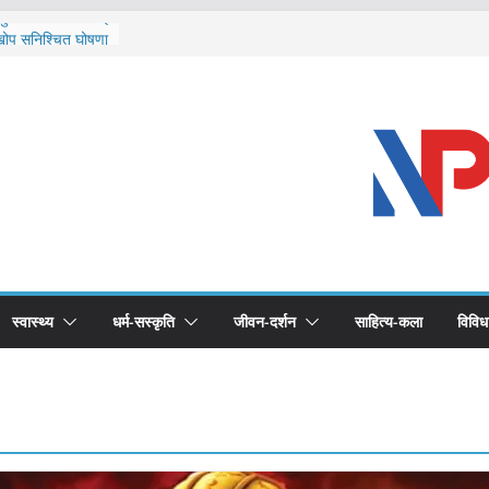
र्चुलाका सीमामा कडाइ
 खोप सुनिश्चित घोषणा
द्धको खोप लगाउन
भूमिका महत्वपूर्ण छ :
ास्थ्योपचारतर्फ
स्वास्थ्य
धर्म-सस्कृति
जीवन-दर्शन
साहित्य-कला
विविध