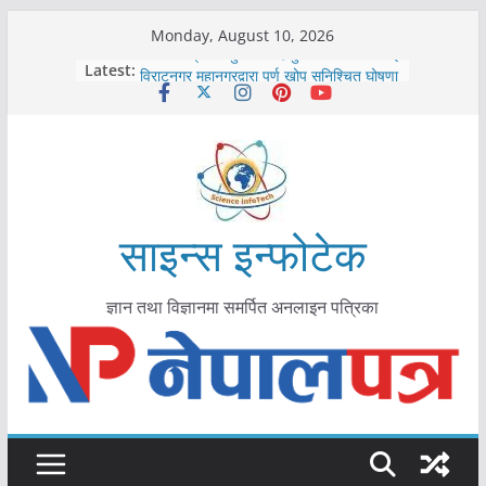
Skip
Monday, August 10, 2026
to
कोरोना संक्रमण पुष्टिपछि दार्चुलाका सीमामा कडाइ
Latest:
विराटनगर महानगरद्वारा पूर्ण खोप सुनिश्चित घोषणा
content
तयारी
मकवानपुरमा खोरेत रोग विरुद्धको खोप लगाउन
सुरु
आयुर्वेद चिकित्सा प्रणालीको भूमिका महत्वपूर्ण छ :
मुख्यमन्त्री शाह
काभ्रेपलाञ्चोकमा आयुर्वेद स्वास्थ्योपचारतर्फ
आकर्षण बढ्दै
साइन्स इन्फोटेक
ज्ञान तथा विज्ञानमा समर्पित अनलाइन पत्रिका