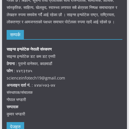
गरेको छ। बिज्ञान, सूचना तथा प्रविधिका साथै राजनीतिक, सामाजिक, आर्थिक,
सांस्कृतिक, साहित्य, खेलकुद, स्वास्थ्य लगायत सबै क्षेत्रका निष्पक्ष समाचारहरु र
लेखहरु रुपमा समावेश गर्दै आई रहेका छौ । साइन्स इन्फोटेक राष्ट्र, राष्ट्रियता,
लोकतन्त्र र आमजनताको पक्षधर समाचार पोर्टलका रुपमा रहदै आई रहेको छ ।
सम्पर्क
साइन्स इन्फोटेक नेपाली संस्करण
साइन्स इन्फोटेक डट कम डट एनपी
ठेगाना
: पुरानो वानेश्वर, काठमाडौं
फोन
: ४४९३९७५
scienceinfotech19@gmail.com
अनलाइन दर्ता नं.
: ४४७/०७३-७४
संस्थापक/संचालक
गोपाल भण्डारी
सम्पादक
कुमार भण्डारी
पेजहरु