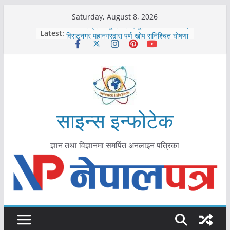
Skip
Saturday, August 8, 2026
to
कोरोना संक्रमण पुष्टिपछि दार्चुलाका सीमामा कडाइ
Latest:
विराटनगर महानगरद्वारा पूर्ण खोप सुनिश्चित घोषणा
content
तयारी
मकवानपुरमा खोरेत रोग विरुद्धको खोप लगाउन
सुरु
आयुर्वेद चिकित्सा प्रणालीको भूमिका महत्वपूर्ण छ :
मुख्यमन्त्री शाह
काभ्रेपलाञ्चोकमा आयुर्वेद स्वास्थ्योपचारतर्फ
आकर्षण बढ्दै
साइन्स इन्फोटेक
ज्ञान तथा विज्ञानमा समर्पित अनलाइन पत्रिका