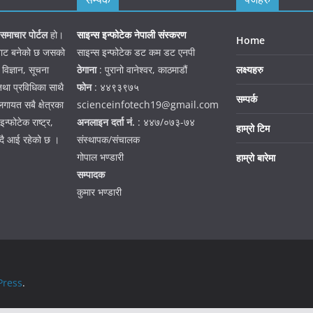
समाचार पोर्टल
हो।
साइन्स इन्फोटेक नेपाली संस्करण
Home
जनबाट बनेको छ जसको
साइन्स इन्फोटेक डट कम डट एनपी
 विज्ञान, सूचना
ठेगाना
: पुरानो वानेश्वर, काठमाडौं
लक्ष्यहरु
तथा प्रविधिका साथै
फोन
: ४४९३९७५
सम्पर्क
गायत सबै क्षेत्रका
scienceinfotech19@gmail.com
न्फोटेक राष्ट्र,
अनलाइन दर्ता नं.
: ४४७/०७३-७४
हाम्रो टिम
हदै आई रहेको छ ।
संस्थापक/संचालक
गोपाल भण्डारी
हाम्रो बारेमा
सम्पादक
कुमार भण्डारी
ress
.