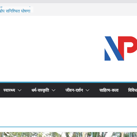
र्चुलाका सीमामा कडाइ
 खोप सुनिश्चित घोषणा
द्धको खोप लगाउन
भूमिका महत्वपूर्ण छ :
ास्थ्योपचारतर्फ
स्वास्थ्य
धर्म-सस्कृति
जीवन-दर्शन
साहित्य-कला
विविध