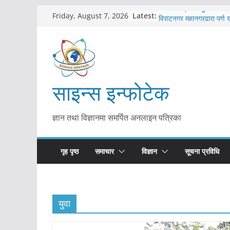
Skip
कोरोना संक्रमण पुष्टिपछि दा
Latest:
Friday, August 7, 2026
to
विराटनगर महानगरद्वारा पूर्ण
तयारी
content
मकवानपुरमा खोरेत रोग विरु
सुरु
आयुर्वेद चिकित्सा प्रणालीको 
मुख्यमन्त्री शाह
साइन्स इन्फोटेक
काभ्रेपलाञ्चोकमा आयुर्वेद स्व
आकर्षण बढ्दै
ज्ञान तथा विज्ञानमा समर्पित अनलाइन पत्रिका
गृह पृष्ठ
समाचार
विज्ञान
सूचना प्रविधि
युवा