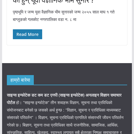
पृष्ठभूमि र जन्म यूवा वैज्ञानिक भीम सुनारको जन्म २०५५ साल माघ १ गते
बाग्लुङको गलकोट नगरपालिका वडा न. ८ मा
Read More
हाम्रो बारेमा
साइन्स इन्फोटेक डट कम डट एनपी (साइन्स
इन्फोटेक)
अनलाइन विज्ञान समाचार
पोर्टल
हो। “साइन्स इन्फोटेक” तीन शब्दहरू विज्ञान, सूचना तथा प्रविधिको
संयोजनबाट बनेको छ जसको अर्थ हुन्छ : “विज्ञान, सूचना र प्रविधिका माध्यमबाट
संसारको परिवर्तन” । विज्ञान, सूचना प्रविधिको प्रगतिले संसारभरि जीवन परिवर्तन
गरेको छ। बिज्ञान, सूचना तथा प्रविधिका साथै राजनीतिक, सामाजिक, आर्थिक,
सांस्कृतिक, साहित्य, खेलकुद, स्वास्थ्य लगायत सबै क्षेत्रका निष्पक्ष समाचारहरु र