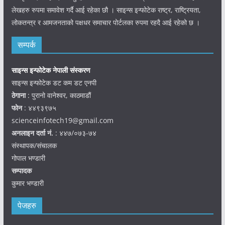
लेखहरु रुपमा समावेश गर्दै आई रहेका छौ । साइन्स इन्फोटेक राष्ट्र, राष्ट्रियता,
लोकतन्त्र र आमजनताको पक्षधर समाचार पोर्टलका रुपमा रहदै आई रहेको छ ।
सम्पर्क
साइन्स इन्फोटेक नेपाली संस्करण
साइन्स इन्फोटेक डट कम डट एनपी
ठेगाना
: पुरानो वानेश्वर, काठमाडौं
फोन
: ४४९३९७५
scienceinfotech19@gmail.com
अनलाइन दर्ता नं.
: ४४७/०७३-७४
संस्थापक/संचालक
गोपाल भण्डारी
सम्पादक
कुमार भण्डारी
पेजहरु