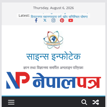
Skip
Thursday, August 6, 2026
to
कोरोना संक्रमण पुष्टिपछि दार्चुलाका सीमामा कडाइ
Latest:
विराटनगर महानगरद्वारा पूर्ण खोप सुनिश्चित घोषणा
content
तयारी
मकवानपुरमा खोरेत रोग विरुद्धको खोप लगाउन
सुरु
आयुर्वेद चिकित्सा प्रणालीको भूमिका महत्वपूर्ण छ :
मुख्यमन्त्री शाह
काभ्रेपलाञ्चोकमा आयुर्वेद स्वास्थ्योपचारतर्फ
आकर्षण बढ्दै
साइन्स इन्फोटेक
ज्ञान तथा विज्ञानमा समर्पित अनलाइन पत्रिका