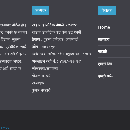
सम्पर्क
पेजहरु
समाचार पोर्टल
हो।
साइन्स इन्फोटेक नेपाली संस्करण
Home
जनबाट बनेको छ जसको
साइन्स इन्फोटेक डट कम डट एनपी
 विज्ञान, सूचना
ठेगाना
: पुरानो वानेश्वर, काठमाडौं
लक्ष्यहरु
तथा प्रविधिका साथै
फोन
: ४४९३९७५
सम्पर्क
गायत सबै क्षेत्रका
scienceinfotech19@gmail.com
न्फोटेक राष्ट्र,
अनलाइन दर्ता नं.
: ४४७/०७३-७४
हाम्रो टिम
हदै आई रहेको छ ।
संस्थापक/संचालक
गोपाल भण्डारी
हाम्रो बारेमा
सम्पादक
कुमार भण्डारी
ress
.