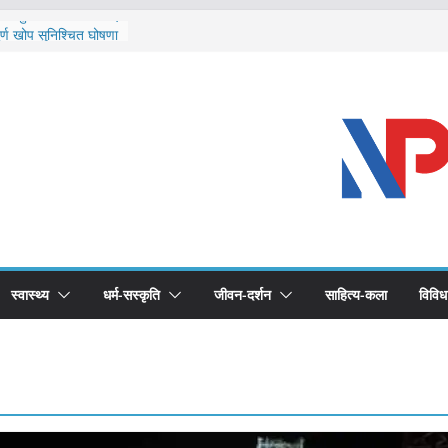
ि दार्चुलाका सीमामा कडाइ
ूर्ण खोप सुनिश्चित घोषणा
विरुद्धको खोप लगाउन
ीको भूमिका महत्वपूर्ण छ :
 स्वास्थ्योपचारतर्फ
स्वास्थ्य
धर्म-सस्कृति
जीवन-दर्शन
साहित्य-कला
विविध