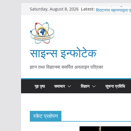
Skip
कोरोना संक्रमण पुष्टिपछ
Latest:
Saturday, August 8, 2026
विराटनगर महानगरद्वारा प
to
तयारी
content
मकवानपुरमा खोरेत रोग 
सुरु
आयुर्वेद चिकित्सा प्रणाल
मुख्यमन्त्री शाह
साइन्स इन्फोटेक
काभ्रेपलाञ्चोकमा आयुर्वेद
आकर्षण बढ्दै
ज्ञान तथा विज्ञानमा समर्पित अनलाइन पत्रिका
गृह पृष्ठ
समाचार
विज्ञान
सूचना प्रविधि
रकेट प्रक्षेपण